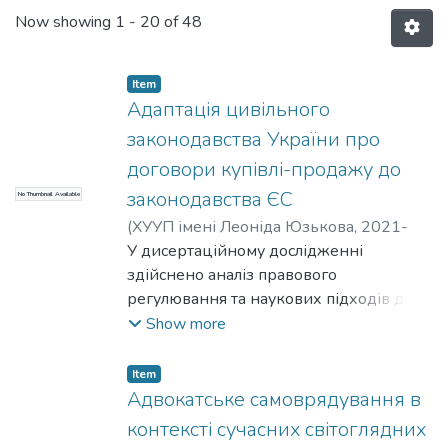
Now showing
1 - 20 of 48
Item
Адаптація цивільного
законодавства України про
договори купівлі-продажу до
законодавства ЄС
No Thumbnail Available
(
ХУУП імені Леоніда Юзькова,
2021-
09-30
У дисертаційному дослідженні
)
Абросімов С.А.
здійснено аналіз правового
регулювання та наукових підходів до
розуміння договору купівлі-продажу в
Show more
контексті наближення правопорядків
України та ЄС.
Item
Констатовано, що, незважаючи на
Адвокатське самоврядування в
багаторічну співпрацю України та ЄС, в
контексті сучасних світоглядних
тому числі в частині приведення у