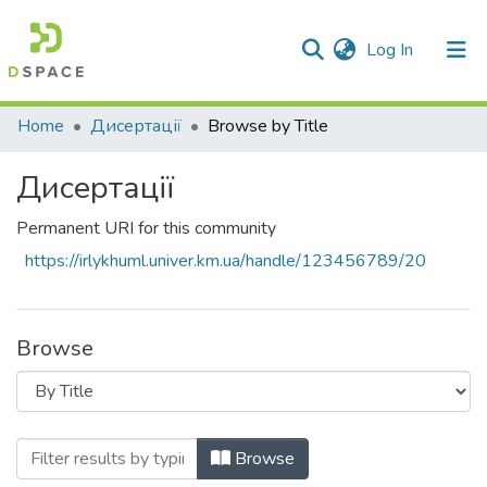
(current)
Log In
Communities & Collections
Home
Дисертації
Browse by Title
All of DSpace
Дисертації
Permanent URI for this community
https://irlykhuml.univer.km.ua/handle/123456789/20
Browse
Browsing Дисертації by Title
Browse