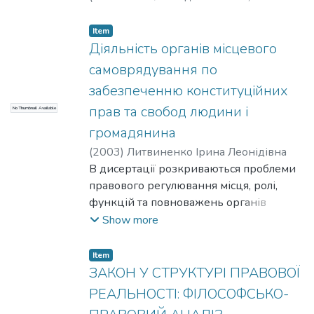
зустрічні права та обов’язки з
10-16
)
Лавриненко М.Р.
повернення частини товару, йог
Item
зберігання.
Діяльність органів місцевого
Зважаючи на процес рекодифікації ЦК
самоврядування по
України та недоцільність у зв’язку із
забезпеченню конституційних
цим внесення змін до чинної редакції
прав та свобод людини і
No Thumbnail Available
вказаного нормативного акту,
сформулювано узагальнені теоретично
громадянина
обґрунтовані пропозиції щодо
(
2003
)
Литвиненко Ірина Леонідівна
вдосконалення чинного цивільного
В дисертації розкриваються проблеми
законодавства України у сфері
правового регулювання місця, ролі,
договорів купівлі-продажу.
функцій та повноважень органів
місцевого самоврядування у сфері
Show more
забезпечення прав та свобод людини і
громадянина. Порушується питання
Item
правового положення людини і
ЗАКОН У СТРУКТУРІ ПРАВОВОЇ
громадянина як члена територіальної
РЕАЛЬНОСТІ: ФІЛОСОФСЬКО-
громади, доводиться необхідність