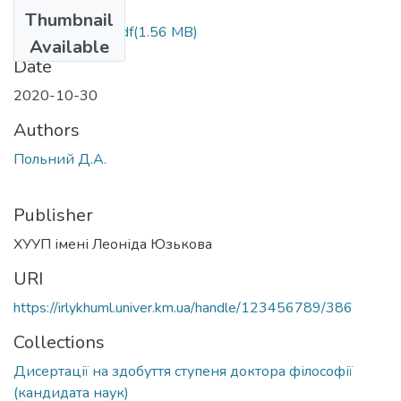
Files
Thumbnail
diss_Польний .pdf
(1.56 MB)
Available
Date
2020-10-30
Authors
Польний Д.А.
Publisher
ХУУП імені Леоніда Юзькова
URI
https://irlykhuml.univer.km.ua/handle/123456789/386
Collections
Дисертації на здобуття ступеня доктора філософії
(кандидата наук)