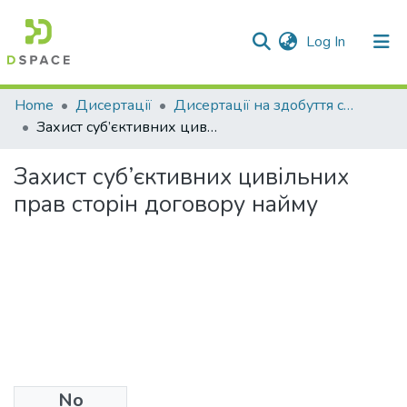
(current)
Log In
Communities & Collections
Home
Дисертації
Дисертації на здобуття ступеня доктора філософії (кандидата наук)
Захист суб’єктивних цивільних прав сторін договору найму
All of DSpace
Захист суб’єктивних цивільних
Statistics
прав сторін договору найму
No