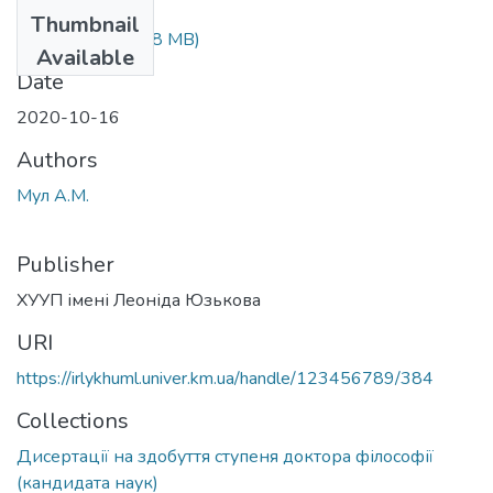
Files
Thumbnail
Diss_Мул.pdf
(3.48 MB)
Available
Date
2020-10-16
Authors
Мул А.М.
Publisher
ХУУП імені Леоніда Юзькова
URI
https://irlykhuml.univer.km.ua/handle/123456789/384
Collections
Дисертації на здобуття ступеня доктора філософії
(кандидата наук)