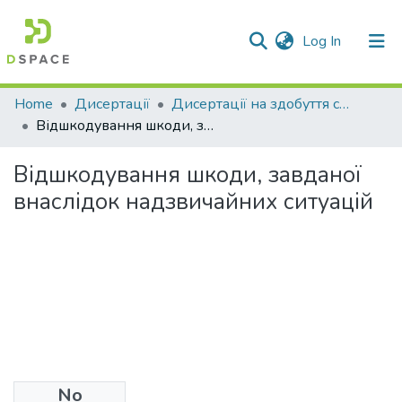
(current)
Log In
Communities & Collections
Home
Дисертації
Дисертації на здобуття ступеня доктора філософії (кандидата наук)
Відшкодування шкоди, завданої внаслідок надзвичайних ситуацій
All of DSpace
Відшкодування шкоди, завданої
Statistics
внаслідок надзвичайних ситуацій
No