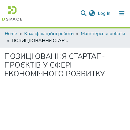
(current)
Log In
Communities & Collections
Home
Кваліфікаційні роботи
Магістерські роботи
ПОЗИЦІЮВАННЯ СТАРТАП-ПРОЄКТІВ У СФЕРІ ЕКОНОМІЧНОГО РОЗВИТКУ
All of DSpace
ПОЗИЦІЮВАННЯ СТАРТАП-
Statistics
ПРОЄКТІВ У СФЕРІ
ЕКОНОМІЧНОГО РОЗВИТКУ