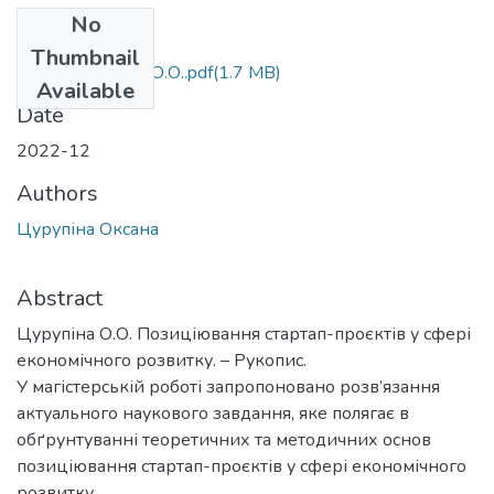
No
Files
Thumbnail
МР_ЦУРУПІНА О.О..pdf
(1.7 MB)
Available
Date
2022-12
Authors
Цурупіна Оксана
Abstract
Цурупіна О.О. Позиціювання стартап-проєктів у сфері
економічного розвитку. – Рукопис.
У магістерській роботі запропоновано розв’язання
актуального наукового завдання, яке полягає в
обґрунтуванні теоретичних та методичних основ
позиціювання стартап-проєктів у сфері економічного
розвитку.