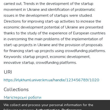
carried out. Trends in the development of the startup
movement in Ukraine and identification of problematic
issues in the development of startups were studied.
Directions for improving start-up activities to increase the
economic development potential of Ukraine are presented
thanks to the study of the experience of European countries
in overcoming the main problems of the implementation of
start-up projects in Ukraine and the provision of proposals
for financing start-up projects using crowdfunding platforms.
Keywords: startup project, economic development,
innovative startup, crowdfunding platforms.
URI
https://irlykhuml.univer.km.ua/handle/123456789/1020
Collections
Магістерські роботи
We collect and process your personal information for the
Full item page