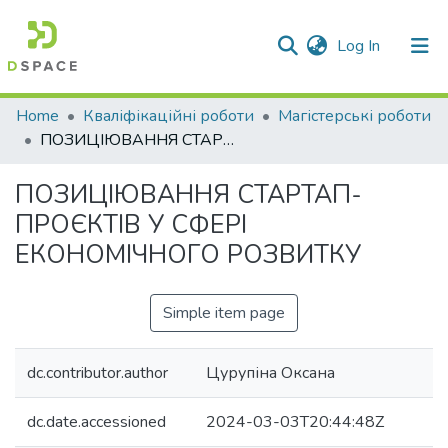
(current)
Log In
Communities & Collections
Home
Кваліфікаційні роботи
Магістерські роботи
ПОЗИЦІЮВАННЯ СТАРТАП-ПРОЄКТІВ У СФЕРІ ЕКОНОМІЧНОГО РОЗВИТКУ
All of DSpace
ПОЗИЦІЮВАННЯ СТАРТАП-
Statistics
ПРОЄКТІВ У СФЕРІ
ЕКОНОМІЧНОГО РОЗВИТКУ
Simple item page
dc.contributor.author
Цурупіна Оксана
dc.date.accessioned
2024-03-03T20:44:48Z