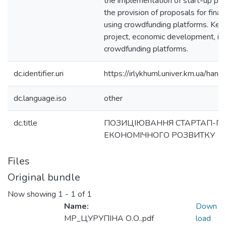
the implementation of start-up pro
the provision of proposals for finan
using crowdfunding platforms. Key
project, economic development, inn
crowdfunding platforms.
dc.identifier.uri
https://irlykhuml.univer.km.ua/h
dc.language.iso
other
dc.title
ПОЗИЦІЮВАННЯ СТАРТАП-ПРО
ЕКОНОМІЧНОГО РОЗВИТКУ
Files
Original bundle
Now showing
1 - 1 of 1
Name:
Down
МР_ЦУРУПІНА О.О..pdf
load