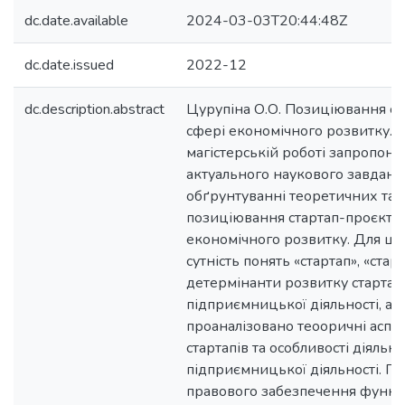
dc.date.available
2024-03-03T20:44:48Z
dc.date.issued
2022-12
dc.description.abstract
Цурупіна О.О. Позиціювання ст
сфері економічного розвитку. –
магістерській роботі запропоно
актуального наукового завдання
обґрунтуванні теоретичних та
позиціювання стартап-проєктів
економічного розвитку. Для ць
сутність понять «стартап», «стар
детермінанти розвитку стартап
підприємницької діяльності, а 
проаналізовано теооричні асп
стартапів та особливості діяльнос
підприємницької діяльності. П
правового забезпечення функц