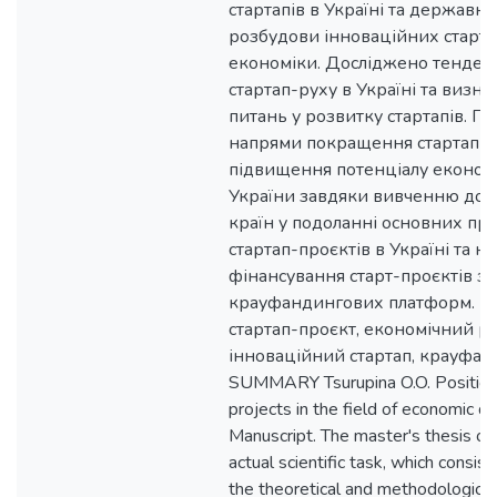
стартапів в Україні та державну
розбудови інноваційних старта
економіки. Досліджено тенденц
стартап-руху в Україні та виз
питань у розвитку стартапів. П
напрями покращення стартап а
підвищення потенціалу економ
України завдяки вивченню дос
країн у подоланні основних пр
стартап-проєктів в Україні та н
фінансування старт-проєктів з
крауфандингових платформ. Кл
стартап-проєкт, економічний р
інноваційний стартап, крауфан
SUMMARY Tsurupina O.O. Positioni
projects in the field of economic 
Manuscript. The master's thesis off
actual scientific task, which consist
the theoretical and methodological