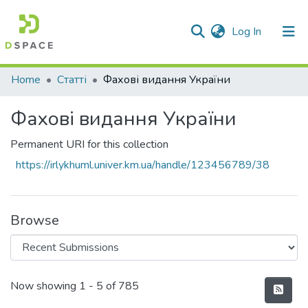
(current)
Log In
Communities & Collections
Home
Статті
Фахові видання України
All of DSpace
Фахові видання України
Statistics
Permanent URI for this collection
https://irlykhuml.univer.km.ua/handle/123456789/38
Browse
Recent Submissions
Now showing
1 - 5 of 785