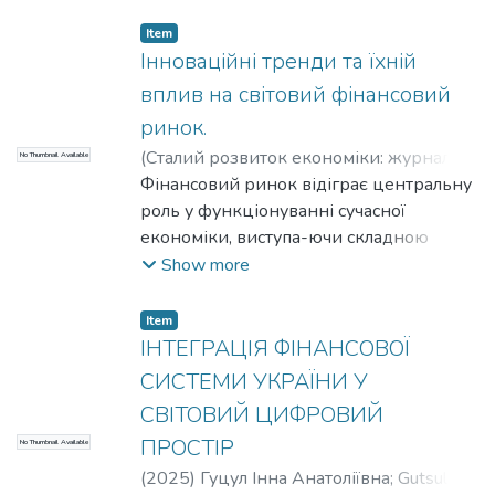
Item
Інноваційні тренди та їхній
вплив на світовий фінансовий
ринок.
(
Сталий розвиток економіки: журнал.,
No Thumbnail Available
2025
Фінансовий ринок відіграє центральну
)
Гуцул Інна Анатоліївна
;
Gutsul Inna
Anatolyivna
роль у функціонуванні сучасної
економіки, виступа-ючи складною
системою взаємодії економічних
Show more
агентів та відображаючи структурні
трансформації націо-нальної
Item
економіки. Його ключова функція
ІНТЕГРАЦІЯ ФІНАНСОВОЇ
полягає в мобілізації фінансових
СИСТЕМИ УКРАЇНИ У
ресурсів, що спрямовуються на
СВІТОВИЙ ЦИФРОВИЙ
забезпечення потреб бізнесу та
ПРОСТІР
No Thumbnail Available
населення, а також у створенні
механізмів державного впливу на
(
2025
)
Гуцул Інна Анатоліївна
;
Gutsul