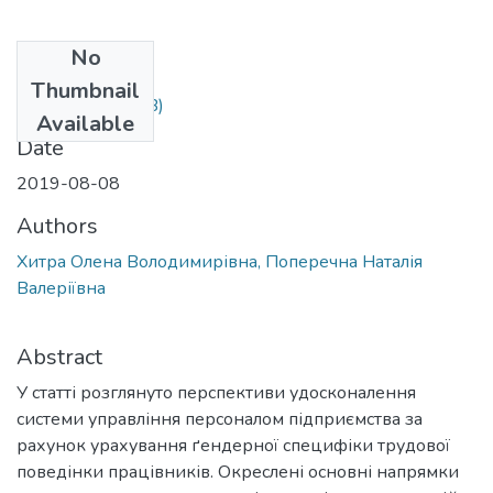
No
Files
Thumbnail
38.pdf
(680.52 KB)
Available
Date
2019-08-08
Authors
Хитра Олена Володимирівна, Поперечна Наталія
Валеріївна
Abstract
У статті розглянуто перспективи удосконалення
системи управління персоналом підприємства за
рахунок урахування ґендерної специфіки трудової
поведінки працівників. Окреслені основні напрямки