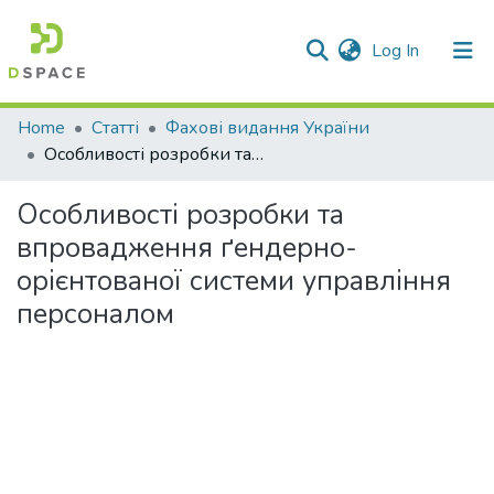
(current)
Log In
Communities & Collections
Home
Статті
Фахові видання України
Особливості розробки та впровадження ґендерно-орієнтованої системи управління персоналом
All of DSpace
Особливості розробки та
Statistics
впровадження ґендерно-
орієнтованої системи управління
персоналом