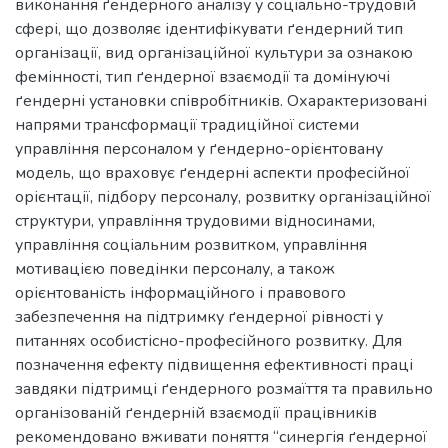
виконання ґендерного аналізу у соціально-трудовій
сфері, що дозволяє ідентифікувати ґендерний тип
організації, вид організаційної культури за ознакою
фемінності, тип ґендерної взаємодії та домінуючі
ґендерні установки співробітників. Охарактеризовані
напрями трансформації традиційної системи
управління персоналом у ґендерно-орієнтовану
модель, що враховує ґендерні аспекти професійної
орієнтації, підбору персоналу, розвитку організаційної
структури, управління трудовими відносинами,
управління соціальним розвитком, управління
мотивацією поведінки персоналу, а також
орієнтованість інформаційного і правового
забезпечення на підтримку ґендерної рівності у
питаннях особистісно-професійного розвитку. Для
позначення ефекту підвищення ефективності праці
завдяки підтримці ґендерного розмаїття та правильно
організованій ґендерній взаємодії працівників
рекомендовано вживати поняття “синергія ґендерної