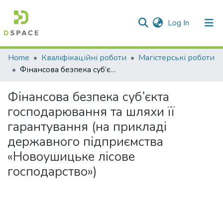
(current)
Log In
Communities & Collections
Home
Кваліфікаційні роботи
Магістерські роботи
Фінансова безпека суб’єкта господарювання та шляхи її гарантування (на прикладі державного підприємства «Новоушицьке лісове господарство»)
All of DSpace
Фінансова безпека суб’єкта
Statistics
господарювання та шляхи її
гарантування (на прикладі
державного підприємства
«Новоушицьке лісове
господарство»)