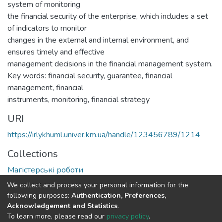
system of monitoring
the financial security of the enterprise, which includes a set
of indicators to monitor
changes in the external and internal environment, and
ensures timely and effective
management decisions in the financial management system.
Key words: financial security, guarantee, financial
management, financial
instruments, monitoring, financial strategy
URI
https://irlykhuml.univer.km.ua/handle/123456789/1214
Collections
Магістерські роботи
We collect and process your personal information for the
Full item page
following purposes:
Authentication, Preferences,
Acknowledgement and Statistics
.
To learn more, please read our
privacy policy
.