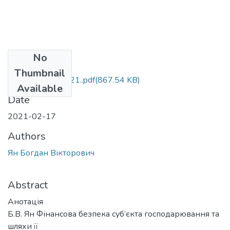
No
Files
Thumbnail
М.072.МР.Ян.2021..pdf
(867.54 KB)
Available
Date
2021-02-17
Authors
Ян Богдан Вікторович
Abstract
Анотація
Б.В. Ян Фінансова безпека суб‘єкта господарювання та
шляхи її