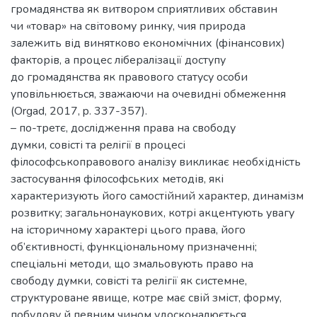
громадянства як витвором сприятливих обставин
чи «товар» на світовому ринку, чия природа
залежить від винятково економічних (фінансових)
факторів, а процес лібералізації доступу
до громадянства як правового статусу особи
уповільнюється, зважаючи на очевидні обмеження
(Orgad, 2017, p. 337-357).
– по-третє, дослідження права на свободу
думки, совісті та релігії в процесі
філософськоправового аналізу викликає необхідність
застосування філософських методів, які
характеризують його самостійний характер, динамізм
розвитку; загальнонаукових, котрі акцентують увагу
на історичному характері цього права, його
об’єктивності, функціональному призначенні;
спеціальні методи, що змальовують право на
свободу думки, совісті та релігії як системне,
структуроване явище, котре має свій зміст, форму,
побудову й певним чином удосконалюється