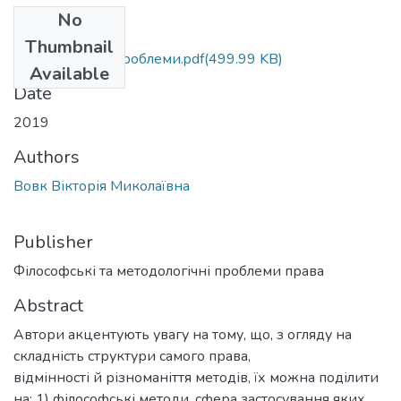
No
Files
Thumbnail
Методологічні проблеми.pdf
(499.99 KB)
Available
Date
2019
Authors
Вовк Вікторія Миколаївна
Publisher
Філософські та методологічні проблеми права
Abstract
Автори акцентують увагу на тому, що, з огляду на
складність структури самого права,
відмінності й різноманіття методів, їх можна поділити
на: 1) філософські методи, сфера застосування яких