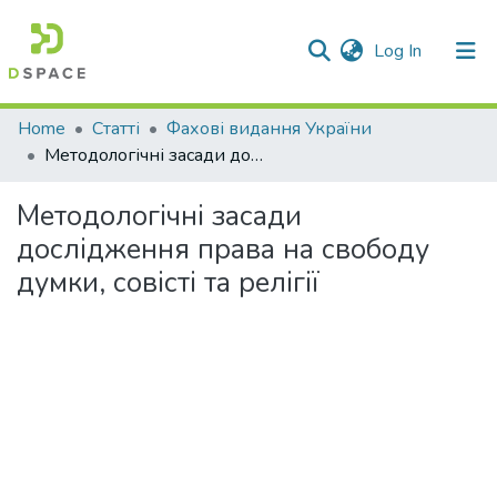
(current)
Log In
Communities & Collections
Home
Статті
Фахові видання України
Методологічні засади дослідження права на свободу думки, совісті та релігії
All of DSpace
Методологічні засади
Statistics
дослідження права на свободу
думки, совісті та релігії