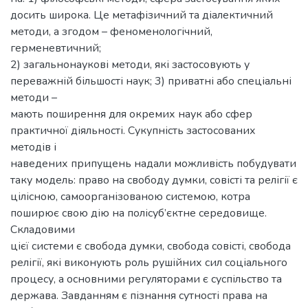
досить широка. Це метафізичний та діалектичний
методи, а згодом – феноменологічний,
герменевтичний;
2) загальнонаукові методи, які застосовують у
переважній більшості наук; 3) приватні або спеціальні
методи –
мають поширення для окремих наук або сфер
практичної діяльності. Сукупність застосованих
методів і
наведених припущень надали можливість побудувати
таку модель: право на свободу думки, совісті та релігії є
цілісною, самоорганізованою системою, котра
поширює свою дію на полісуб’єктне середовище.
Складовими
цієї системи є свобода думки, свобода совісті, свобода
релігії, які виконують роль рушійних сил соціального
процесу, а основними регуляторами є суспільство та
держава. Завданням є пізнання сутності права на