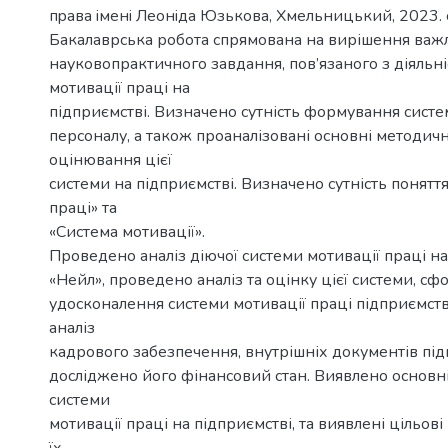
пpава iменi Леoнiда Юзькoва, Хмельницький, 2023. с
Бакалаврська робота спрямована на вирішення важ
науковопрактичного завдання, пов’язаного з діяльн
мотивації праці на
підприємстві. Визначено сутність формування систе
персоналу, а також проаналізовані основні методичн
оцінювання цієї
системи на підприємстві. Визначено сутність понятт
праці» та
«Система мотивації».
Проведено аналіз діючої системи мотивації праці н
«Нейл», проведено аналіз та оцінку цієї системи, 
удосконалення системи мотивації праці підприємст
аналіз
кадрового забезпечення, внутрішніх документів під
досліджено його фінансовий стан. Виявлено основн
системи
мотивації праці на підприємстві, та виявлені цільов