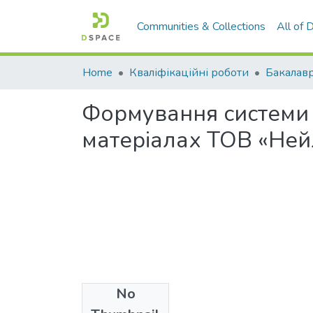
Communities & Collections
All of
Home
Кваліфікаційні роботи
Бакалавр
Формування системи м
матеріалах ТОВ «Ней
No
Files