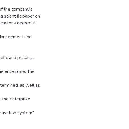
of the company's
g scientific paper on
chelor's degree in
 Management and
ific and practical
he enterprise. The
termined, as well as
 the enterprise
otivation system"