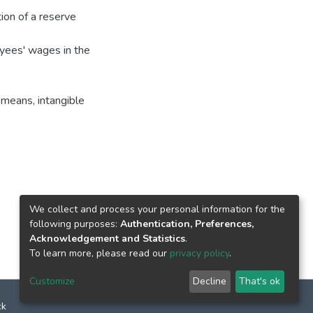
ion of a reserve
oyees' wages in the
 means, intangible
We collect and process your personal information for the
following purposes:
Authentication, Preferences,
Acknowledgement and Statistics
.
To learn more, please read our
privacy policy
.
Customize
Decline
That's ok
ck