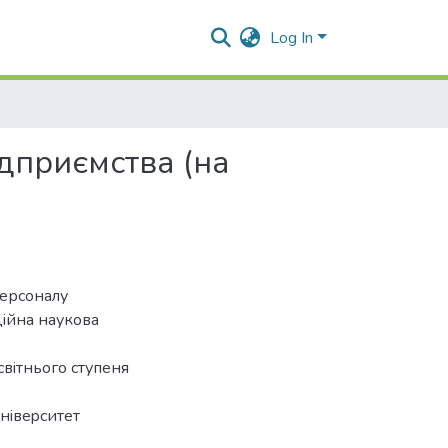
Log In
дприємства (на
персоналу
цiйна наукoва
cвiтньoгo cтупеня
нiвеpcитет