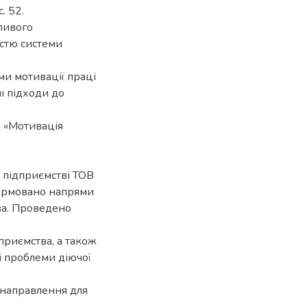
. 52.
ливого
істю системи
ми мотивації праці
і підходи до
я «Мотивація
а підприємстві ТОВ
сформовано напрями
ва. Проведено
приємства, а також
і проблеми діючої
і направлення для