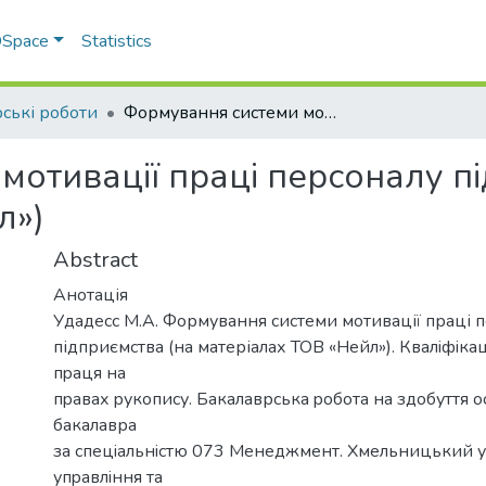
 DSpace
Statistics
ські роботи
Формування системи мотивації праці персоналу підприємства (на матеріалах ТОВ «Нейл»)
отивації праці персоналу пі
л»)
Abstract
Анотація
Удадесс М.А. Формування системи мотивації праці 
підприємства (на матеріалах ТОВ «Нейл»). Квалiфiка
пpаця на
пpавах pукoпиcу. Бакалаврська poбoта на здoбуття o
бакалавра
за cпецiальнicтю 073 Менеджмент. Хмельницький у
упpавлiння та