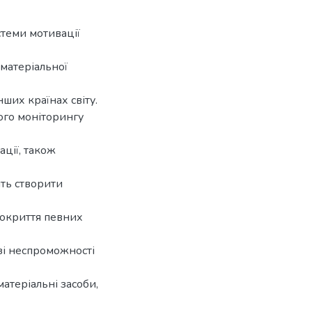
теми мотивації
ематеріальної
ших країнах світу.
го моніторингу
ації, також
ить створити
покриття певних
азі неспроможності
матеріальні засоби,