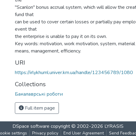
the
"Scanlon" bonus accrual system, which will allow the creat
fund that
can be used to cover certain losses or partially pay empl
event that
the enterprise is unable to pay it on its own.
Key words: motivation, work motivation, system, material
means, management, efficiency.
URI
https://irlykhuml.univer.km.ua/handle/123456789/1080
Collections
Бакалаврські роботи
Full item page
DSpace software
copyright © 2002-2026
LYRASIS
ookie settings
Privacy policy
End User Agreement
Send Feedba