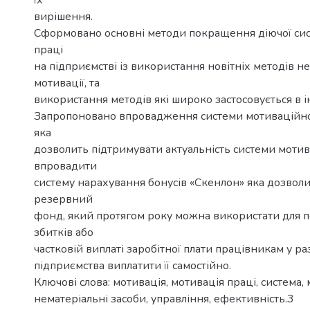
їх
вирішення.
Сформовано основні методи покращення діючої сис
праці
на підприємстві із використання новітніх методів н
мотивації, та
використання методів які широко застосовується в ін
Запропоновано впровадження системи мотиваційно
яка
дозволить підтримувати актуальність системи мотив
впровадити
систему нарахування бонусів «Скенлон» яка дозвол
резервний
фонд, який протягом року можна використати для 
збитків або
частковій виплаті заробітної плати працівникам у р
підприємства виплатити її самостійно.
Ключові слова: мотивація, мотивація праці, система, 
нематеріальні засоби, управління, ефективність.3