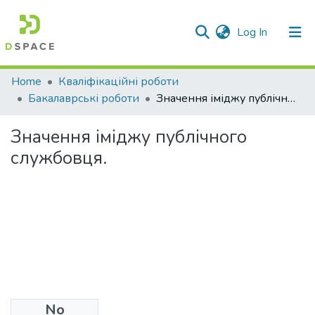
(current)
Log In
Communities & Collections
Home
Кваліфікаційні роботи
Бакалаврські роботи
Значення іміджу публічного службовця.
All of DSpace
Значення іміджу публічного
Statistics
службовця.
No