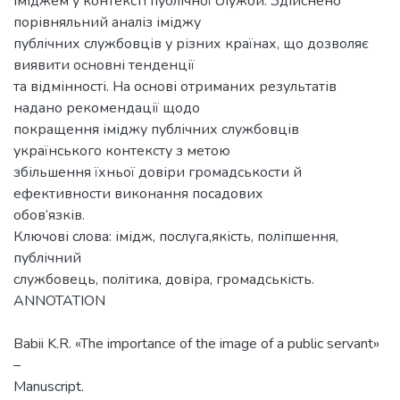
іміджем у контексті публічної служби. Здійснено
порівняльний аналіз іміджу
публічних службовців у різних країнах, що дозволяє
виявити основні тенденції
та відмінності. На основі отриманих результатів
надано рекомендації щодо
покращення іміджу публічних службовців
українського контексту з метою
збільшення їхньої довіри громадськости й
ефективности виконання посадових
обов’язків.
Ключові слова: імідж, послуга,якість, поліпшення,
публічний
службовець, політика, довіра, громадськість.
ANNOTATION
Babii K.R. «The importance of the image of a public servant»
–
Manuscript.