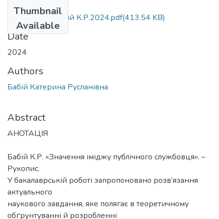
Files
Thumbnail
БР.281. д.ф. Бабій К.Р.2024.pdf
(413.54 KB)
Available
Date
2024
Authors
Бабій Катерина Русланівна
Abstract
АНОТАЦІЯ
Бабій К.Р. «Значення іміджу публічного службовця». –
Рукопис.
У бакалаврській роботі запропоновано розв’язання
актуального
наукового завдання, яке полягає в теоретичному
обґрунтуванні й розробленні