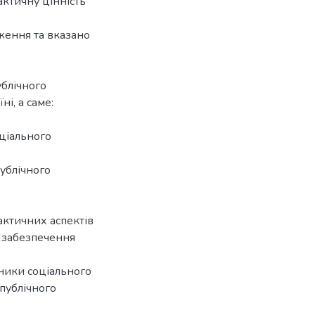
актичну цінність
ження та вказано
блічного
і, а саме:
оціального
публічного
актичних аспектів
о забезпечення
зники соціального
 публічного