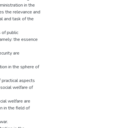
inistration in the
nes the relevance and
al and task of the
 of public
 namely: the essence
ecurity are
tion in the sphere of
 practical aspects
 social welfare of
ocial welfare are
 in the field of
 war.