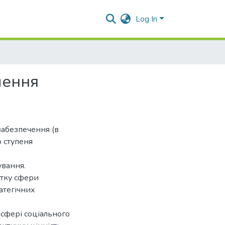
Log In
чення
забезпечення (в
о ступеня
ування.
итку сфери
атегічних
сфері соціального