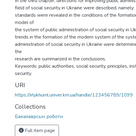
In the third chapter, directions for improving public adminis
field of social security in Ukraine were described, namely:
standards were revealed in the conditions of the formati
model of
the system of public administration of social security in U
trends in the formation of the modern system of the syst
administration of social security in Ukraine were determin
the
research are summarized in the conclusions.
Keywords: public authorities, social security, principles, ins
security.
URI
https://irlykhuml.univer.km.ua/handle/123456789/1099
Collections
Бакалаврські роботи
Full item page