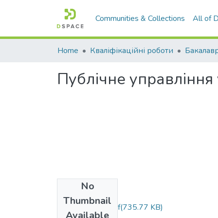
Communities & Collections
All of
Home
Кваліфікаційні роботи
Бакалавр
Публічне управління 
No
Files
Thumbnail
БР.281.Чекан.pdf
(735.77 KB)
Available