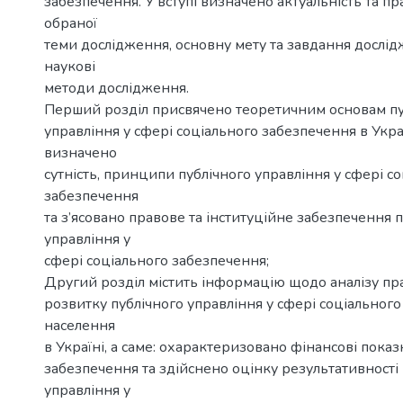
забезпечення. У вступі визначено актуальність та пр
обраної
теми дослідження, основну мету та завдання дослід
наукові
методи дослідження.
Перший розділ присвячено теоретичним основам пу
управління у сфері соціального забезпечення в Україн
визначено
сутність, принципи публічного управління у сфері с
забезпечення
та з’ясовано правове та інституційне забезпечення 
управління у
сфері соціального забезпечення;
Другий розділ містить інформацію щодо аналізу пр
розвитку публічного управління у сфері соціальног
населення
в Україні, а саме: охарактеризовано фінансові пока
забезпечення та здійснено оцінку результативності
управління у