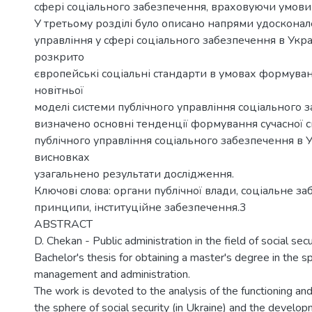
сфері соціального забезпечення, враховуючи умови
У третьому розділі було описано напрями удосконал
управління у сфері соціального забезпечення в Україн
розкрито
європейські соціальні стандарти в умовах формуван
новітньої
моделі системи публічного управління соціального 
визначено основні тенденції формування сучасної 
публічного управління соціального забезпечення в Ук
висновках
узагальнено результати дослідження.
Ключові слова: органи публічної влади, соціальне за
принципи, інституційне забезпечення.3
ABSTRACT
D. Chekan - Public administration in the field of social secur
Bachelor's thesis for obtaining a master's degree in the s
management and administration.
The work is devoted to the analysis of the functioning a
the sphere of social security (in Ukraine) and the develop