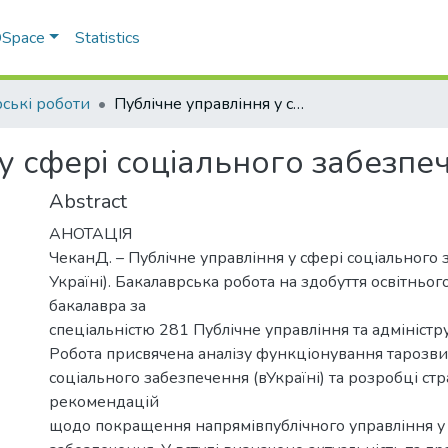
 DSpace
Statistics
ські роботи
Публічне управління у сфері соціального забезпечення
у сфері соціального забезпе
Abstract
АНОТАЦІЯ
ЧеканД. – Публічне управління у сфері соціального 
Україні). Бакалаврська робота на здобуття освітньог
бакалавра за
спеціальністю 281 Публічне управління та адміністр
Робота присвячена аналізу функціонування тарозв
соціального забезпечення (вУкраїні) та розробці стр
рекомендацій
щодо покращення напрямівпублічного управління у 