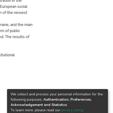
tration in the
 European social
on of the newest
kraine, and the main
em of public
ed. The results of
titutional
We collect and process your personal information for the
following purposes:
Authentication, Preferences,
Acknowledgement and Statistics
.
To learn more, please read our
privacy policy
.