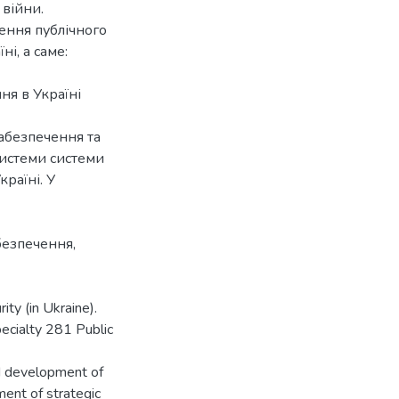
 війни.
ення публічного
і, а саме:
ня в Україні
забезпечення та
системи системи
раїні. У
безпечення,
ity (in Ukraine).
pecialty 281 Public
nd development of
ment of strategic