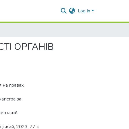
Log In
ТІ ОРГАНІВ
я на пpавах
агicтpа за
ьницький
цький, 2023. 77 с.