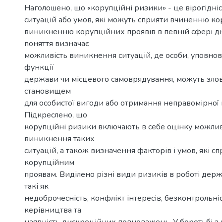
Наголошено, що «корупційні ризики» - це вірогідн
ситуацій або умов, які можуть сприяти вчиненню ко
виникненню корупційних проявів в певній сфері ді
поняття визначає
можливість виникнення ситуацій, де особи, уповно
функції
держави чи місцевого самоврядування, можуть зло
становищем
для особистої вигоди або отримання неправомірної 
Підкреслено, що
корупційні ризики включають в себе оцінку можли
виникнення таких
ситуацій, а також визначення факторів і умов, які с
корупційним
проявам. Виділено різні види ризиків в роботі дер
такі як
недоброчесність, конфлікт інтересів, безконтрольніс
керівництва та