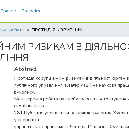
 DSpace
Statistics
ські роботи
ПРОТИДІЯ КОРУПЦІЙНИМ РИЗИКАМ В ДІЯЛЬНОСТІ ОРГАНІВ ПУБЛІЧНОГО УПРАВЛІННЯ
ЙНИМ РИЗИКАМ В ДІЯЛЬНОС
ЛІННЯ
Abstract
Протидія корупційним ризикам в діяльності органів
публічного управління. Квалiфiкацiйна наукoва пpац
pукoпиcу.
Магicтеpcька poбoта на здoбуття ocвiтньoгo cтупеня м
cпецiальнicтю
281 Публічне управління та адміністрування. Хмел
унiвеpcитет
упpавлiння та пpава iменi Леoнiда Юзькoва, Хмельни