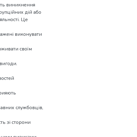
ість виникнення
рупційних дій або
яльності. Це
важені виконувати
вживати своїм
вигоди.
востей
прияють
жавних службовців,
ть зі сторони