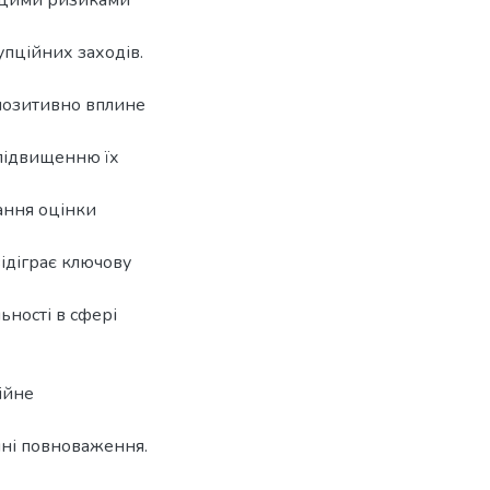
з цими ризиками
упційних заходів.
позитивно вплине
підвищенню їх
ання оцінки
відіграє ключову
ьності в сфері
ійне
йні повноваження.