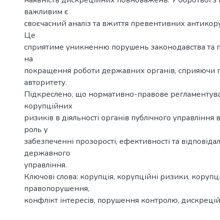
наявність дискреційних повноважень. У боротьбі 
важливим є
своєчасний аналіз та вжиття превентивних антикор
Це
сприятиме уникненню порушень законодавства та 
на
покращення роботи державних органів, сприяючи 
авторитету.
Підкреслено, що нормативно-правове регламентув
корупційних
ризиків в діяльності органів публічного управління 
роль у
забезпеченні прозорості, ефективності та відповідал
державного
управління.
Ключові слова: корупція, корупційні ризики, корупц
правопорушення,
конфлікт інтересів, порушення контролю, дискреці