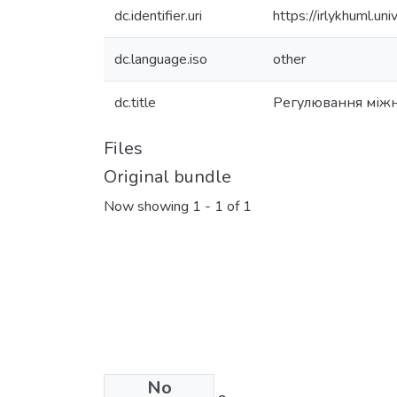
dc.identifier.uri
https://irlykhuml.
dc.language.iso
other
dc.title
Регулювання міжн
Files
Original bundle
Now showing
1 - 1 of 1
No