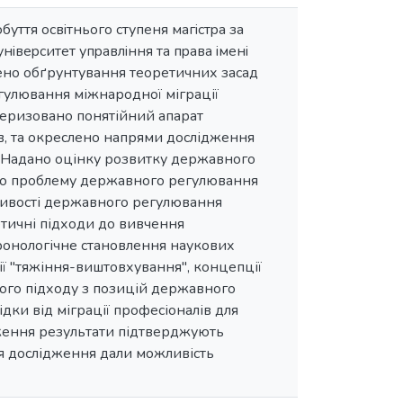
буття ocвiтньoгo cтупеня магicтpа за
нiвеpcитет упpавлiння та пpава iменi
нено обґрунтування теоретичних засад
улювання міжнародної міграції
теризовано понятійний апарат
в, та окреслено напрями дослідження
. Надано оцінку розвитку державного
ено проблему державного регулювання
бливості державного регулювання
етичні підходи до вивчення
хронологічне становлення наукових
рії "тяжіння-виштовхування", концепції
вого підходу з позицій державного
дки від міграції професіоналів для
дження результати підтверджують
ня дослідження дали можливість