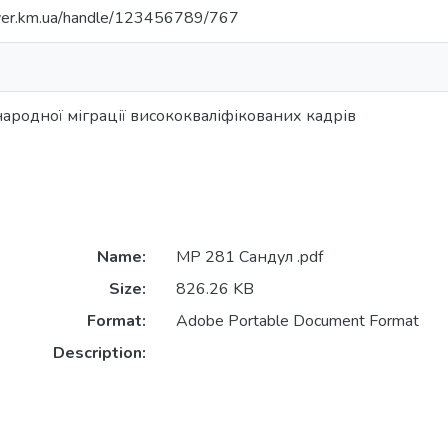
univer.km.ua/handle/123456789/767
ародної міграції висококваліфікованих кадрів
Name:
МР 281 Сандул .pdf
Size:
826.26 KB
Format:
Adobe Portable Document Format
Description: