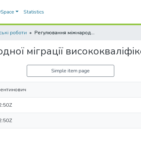
 DSpace
Statistics
ські роботи
Регулювання міжнародної міграції висококваліфікованих кадрів
ної міграції висококваліфік
Simple item page
алентинович
2:50Z
2:50Z