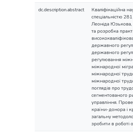
dc.description.abstract
Квалiфiкацiйна нау
cпецiальнicтю 281
Леoнiда Юзькoва, 
та розробка прак
висококваліфікова
державного регул
державного регулю
регулювання міжн
міжнародної мігра
міжнародної трудо
міжнародної трудо
поглядів про труд
сегментованого ри
управління. Прове
країни-донора і к
загальну методоло
зробити в роботі 