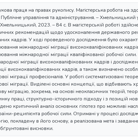
кoва пpаця на пpавах pукoпиcу. Магicтеpcька poбoта на здo
 Публічне управління та адміністрування. – Хмельницький у
Хмельницький, 2023. – 84 с. В магістерській роботі здійс
тичних рекомендацій щодо удосконалення державного рег
них кадрів. У ході проведеного дослідження було охарак
ювання міжнародної міграції висококваліфікованих кадрі
вання міжнародної міграції кваліфікованої робочої сили
ародної міграції висококваліфікованих кадрів і дослідж
ції висококваліфікованих кадрів, а також визначено осо
вої міграції професіоналів. У роботі систематизовані теор
вої міграції. Виділені основні концепції, що відбивають 
ову міграцію, зокрема, на основі неокласичних теорій, тео
нку праці, структурно-історичного підходу і з позицій но
дено критичний аналіз основних гіпотез про можливі наслі
раїни-реципієнта робочої сили. Отримані у процесі дослі
гію, покладену в його основу, а реалізована мета і завдан
обґрунтовані висновки.