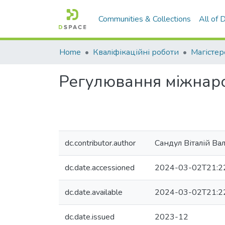
Communities & Collections
All of
Home
Кваліфікаційні роботи
Магістер
Регулювання міжнарод
dc.contributor.author
Сандул Віталій В
dc.date.accessioned
2024-03-02T21:2
dc.date.available
2024-03-02T21:2
dc.date.issued
2023-12