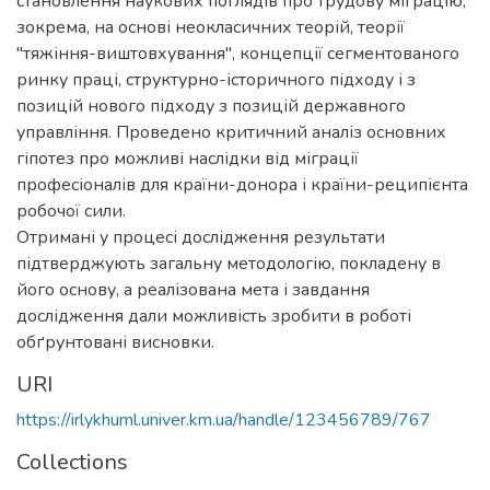
становлення наукових поглядів про трудову міграцію,
зокрема, на основі неокласичних теорій, теорії
"тяжіння-виштовхування", концепції сегментованого
ринку праці, структурно-історичного підходу і з
позицій нового підходу з позицій державного
управління. Проведено критичний аналіз основних
гіпотез про можливі наслідки від міграції
професіоналів для країни-донора і країни-реципієнта
робочої сили.
Отримані у процесі дослідження результати
підтверджують загальну методологію, покладену в
його основу, а реалізована мета і завдання
дослідження дали можливість зробити в роботі
обґрунтовані висновки.
URI
https://irlykhuml.univer.km.ua/handle/123456789/767
Collections