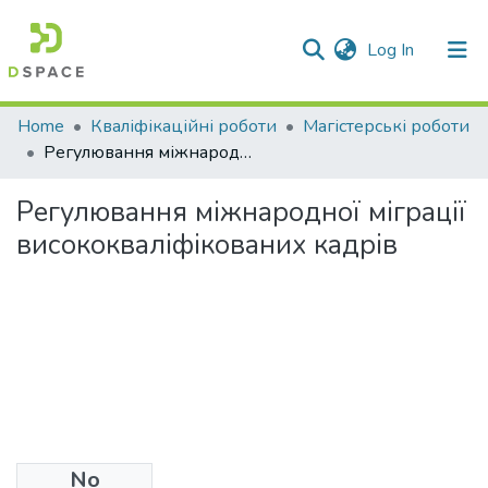
(current)
Log In
Communities & Collections
Home
Кваліфікаційні роботи
Магістерські роботи
Регулювання міжнародної міграції висококваліфікованих кадрів
All of DSpace
Регулювання міжнародної міграції
Statistics
висококваліфікованих кадрів
No