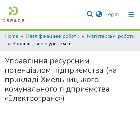
(current)
Log In
Communities & Collections
Home
Кваліфікаційні роботи
Магістерські роботи
Управління ресурсним потенціалом підприємства (на прикладі Хмельницького комунального підприємства «Електротранс»)
All of DSpace
Управління ресурсним
Statistics
потенціалом підприємства (на
прикладі Хмельницького
комунального підприємства
«Електротранс»)