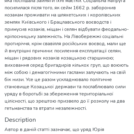
яка поспішала зайняти їхні маєтки. Соціальна напруга
посилилася після того, як сейм 1662 р. заборонив
козакам проживати на шляхетських і королівських
землях Київського і Брацлавського воєводств і
примусив козаків, міщан і селян відбувати феодально-
кріпосницьку залежність. На Лівобережжі соціальні
протиріччя, крім свавілля російських воєвод, мали ще
й внутрішні причини: посилення експлуатації селян,
міщан і рядових козаків козацькою старшиною;
виховання серед бригадирів кількох груп, що воюють
між собою і демагогічними гаслами залучають на свій
бік низи. Усе це разом ускладнювало політичне
становище Козацької держави та послаблювало сили
уряду в боротьбі за збереження територіальної
цілісності, що зрештою призвело до її розколу на два
гетьманства та втрати незалежності.
Description
Автор в даній статті зазначає, що уряд Юрія