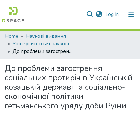
(current)
Log In
Communities & Collections
Home
Наукові видання
Університетські наукові записки
All of DSpace
До проблеми загострення соціальних протиріч в Українській козацькій державі та соціально-економічної політики гетьманського уряду доби Руїни
Statistics
До проблеми загострення
соціальних протиріч в Українській
козацькій державі та соціально-
економічної політики
гетьманського уряду доби Руїни