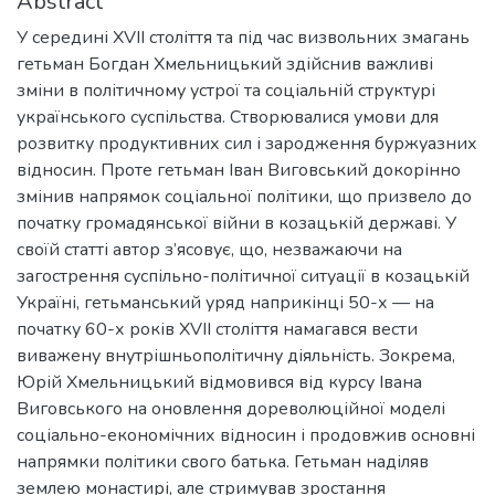
Abstract
У середині XVII століття та під час визвольних змагань
гетьман Богдан Хмельницький здійснив важливі
зміни в політичному устрої та соціальній структурі
українського суспільства. Створювалися умови для
розвитку продуктивних сил і зародження буржуазних
відносин. Проте гетьман Іван Виговський докорінно
змінив напрямок соціальної політики, що призвело до
початку громадянської війни в козацькій державі. У
своїй статті автор з’ясовує, що, незважаючи на
загострення суспільно-політичної ситуації в козацькій
Україні, гетьманський уряд наприкінці 50-х — на
початку 60-х років XVII століття намагався вести
виважену внутрішньополітичну діяльність. Зокрема,
Юрій Хмельницький відмовився від курсу Івана
Виговського на оновлення дореволюційної моделі
соціально-економічних відносин і продовжив основні
напрямки політики свого батька. Гетьман наділяв
землею монастирі, але стримував зростання