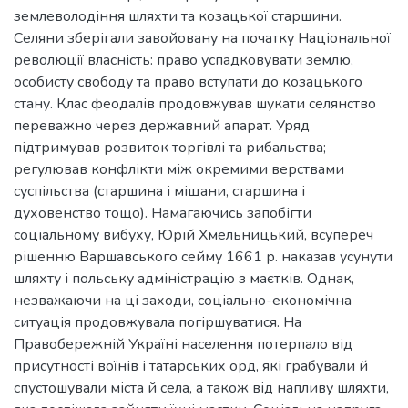
землеволодіння шляхти та козацької старшини.
Селяни зберігали завойовану на початку Національної
революції власність: право успадковувати землю,
особисту свободу та право вступати до козацького
стану. Клас феодалів продовжував шукати селянство
переважно через державний апарат. Уряд
підтримував розвиток торгівлі та рибальства;
регулював конфлікти між окремими верствами
суспільства (старшина і міщани, старшина і
духовенство тощо). Намагаючись запобігти
соціальному вибуху, Юрій Хмельницький, всупереч
рішенню Варшавського сейму 1661 р. наказав усунути
шляхту і польську адміністрацію з маєтків. Однак,
незважаючи на ці заходи, соціально-економічна
ситуація продовжувала погіршуватися. На
Правобережній Україні населення потерпало від
присутності воїнів і татарських орд, які грабували й
спустошували міста й села, а також від напливу шляхти,