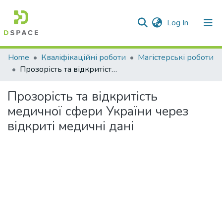
(current)
Log In
Communities & Collections
Home
Кваліфікаційні роботи
Магістерські роботи
Прозорість та відкритість медичної сфери України через відкриті медичні дані
All of DSpace
Прозорість та відкритість
Statistics
медичної сфери України через
відкриті медичні дані