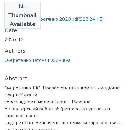
No
Files
Thumbnail
МР 281 з.ф. Очеретянко 2020.pdf
(928.24 KB)
Available
Date
2020-12
Authors
Очеретенко Тетяна Юхимівна
Abstract
Очеретенко Т.Ю. Прозорість та відкритість медичної
сфери України
через відкриті медичні дані. – Рукопис.
У магістерській роботі обґрунтовано суть понять
«прозорість» та
«відкритість». Визначено, що терміни «прозорість» та
«відкритість» не можуть