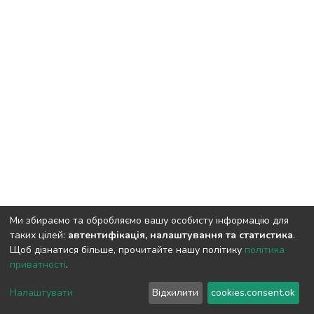
Ми збираємо та обробляємо вашу особисту інформацію для
таких цілей:
автентифікація, налаштування та статистика
.
Щоб дізнатися більше, прочитайте нашу політику
політика
приватності
.
DSpace software
copyright © 2002-2026
LYRASIS
Cookie
Privacy
End User
Send
Налаштувати
Відхилити
cookies.consent.ok
settings
policy
Agreement
Feedback