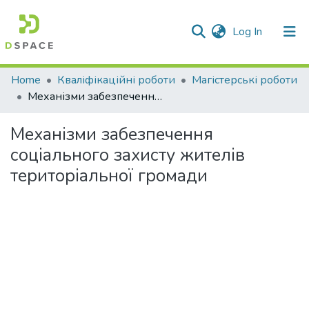
(current)
Log In
Communities & Collections
Home
Кваліфікаційні роботи
Магістерські роботи
Механізми забезпечення соціального захисту жителів територіальної громади
All of DSpace
Механізми забезпечення
Statistics
соціального захисту жителів
територіальної громади