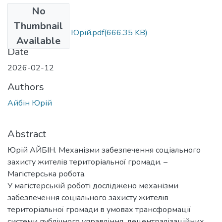
No
Files
Thumbnail
МР.М.281 Айбін Юрій.pdf
(666.35 KB)
Available
Date
2026-02-12
Authors
Айбін Юрій
Abstract
Юрій АЙБІН. Механізми забезпечення соціального
захисту жителів територіальної громади. –
Магістерська робота.
У магістерській роботі досліджено механізми
забезпечення соціального захисту жителів
територіальної громади в умовах трансформації
системи публічного управління, децентралізаційних