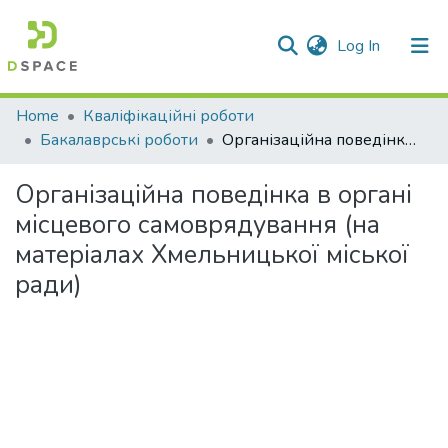
(current)
Log In
Communities & Collections
Home
Кваліфікаційні роботи
Бакалаврські роботи
Організаційна поведінка в органі місцевого самоврядування (на матеріалах Хмельницької міської ради)
All of DSpace
Організаційна поведінка в органі
Statistics
місцевого самоврядування (на
матеріалах Хмельницької міської
ради)