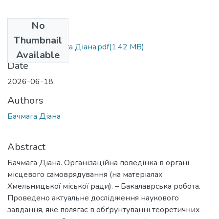
No
Files
Thumbnail
БР.Б.281 Бачмага Діана.pdf
(1.42 MB)
Available
Date
2026-06-18
Authors
Бачмага Діана
Abstract
Бачмага Діана. Організаційна поведінка в органі
місцевого самоврядування (на матеріалах
Хмельницької міської ради). – Бакалаврська робота.
Проведено актуальне дослідження наукового
завдання, яке полягає в обґрунтуванні теоретичних