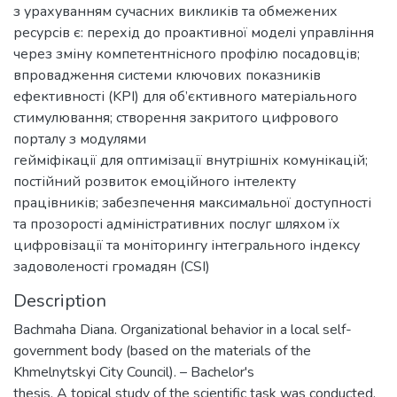
з урахуванням сучасних викликів та обмежених
ресурсів є: перехід до проактивної моделі управління
через зміну компетентнісного профілю посадовців;
впровадження системи ключових показників
ефективності (KPI) для об’єктивного матеріального
стимулювання; створення закритого цифрового
порталу з модулями
гейміфікації для оптимізації внутрішніх комунікацій;
постійний розвиток емоційного інтелекту
працівників; забезпечення максимальної доступності
та прозорості адміністративних послуг шляхом їх
цифровізації та моніторингу інтегрального індексу
задоволеності громадян (CSI)
Description
Bachmaha Diana. Organizational behavior in a local self-
government body (based on the materials of the
Khmelnytskyi City Council). – Bachelor's
thesis. A topical study of the scientific task was conducted,