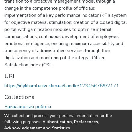
transition to a proactive management model through a
change in the competence profile of officials;
implementation of a key performance indicator (KPI) system
for objective material stimulation; creation of a closed digital
portal with gamification modules to optimize internal
communications; continuous development of employees'
emotional intelligence; ensuring maximum accessibility and
transparency of administrative services through their
digitalization and monitoring of the integral Citizen
Satisfaction Index (CSI).
URI
https://irlykhuml.univer.km.ua/handle/123456789/2171
Collections
Бакалаврські роботи
We collect and process your personal information for the
Full item page
following purposes:
Authentication, Preferences,
Acknowledgement and Statistics
.