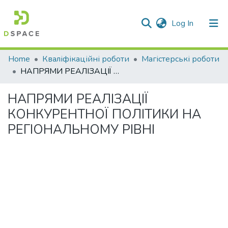
(current)
Log In
Communities & Collections
Home
Кваліфікаційні роботи
Магістерські роботи
НАПРЯМИ РЕАЛІЗАЦІЇ КОНКУРЕНТНОЇ ПОЛІТИКИ НА РЕГІОНАЛЬНОМУ РІВНІ
All of DSpace
НАПРЯМИ РЕАЛІЗАЦІЇ
Statistics
КОНКУРЕНТНОЇ ПОЛІТИКИ НА
РЕГІОНАЛЬНОМУ РІВНІ