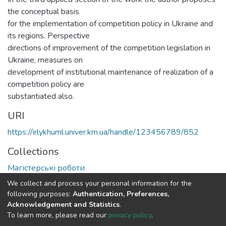
the conceptual basis
for the implementation of competition policy in Ukraine and
its regions. Perspective
directions of improvement of the competition legislation in
Ukraine, measures on
development of institutional maintenance of realization of a
competition policy are
substantiated also.
URI
https://irlykhuml.univer.km.ua/handle/123456789/852
Collections
Магістерські роботи
We collect and process your personal information for the
Full item page
following purposes:
Authentication, Preferences,
Acknowledgement and Statistics
.
To learn more, please read our
privacy policy
.
DSpace software
copyright © 2002-2026
LYRASIS