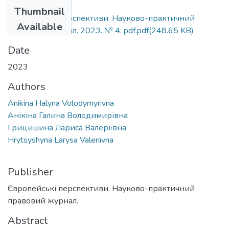
Files
Thumbnail
Європейські перспективи. Науково-практичний
Available
правовий журнал. 2023. № 4. pdf.pdf
(248.65 KB)
Date
2023
Authors
Anikina Halyna Volodymyrivna
Анікіна Галина Володимирівна
Грицишина Лариса Валеріївна
Hrytsyshyna Larysa Valeriivna
Publisher
Європейські перспективи. Науково-практичний
правовий журнал.
Abstract