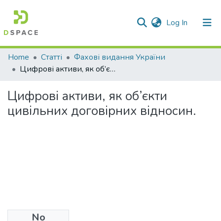
(current)
Log In
Communities & Collections
Home
Статті
Фахові видання України
Цифрові активи, як об’єкти цивільних договірних відносин.
All of DSpace
Цифрові активи, як об’єкти
Statistics
цивільних договірних відносин.
No