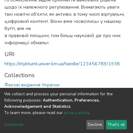
щодо їх належного регулювання. Вимагають уваги
такі новітні об’єкти, як активи, в тому числі віртуальні,
цифровий контент. Вони вже «освоїлись» у нашому
бутті, але не
в правовій площині, тим більш науковій, де про них
інформації обмаль».
URI
https://irlykhuml.univer.km.ua/handle/123456789/1938
Collections
Фахові видання України
We collect and process your personal information for the
Full item page
following purposes:
Authentication, Preferences,
Acknowledgement and Statistics
.
To learn more, please read our
privacy policy
.
DSpace software
copyright © 2002-2026
LYRASIS
Cookie
Privacy
End User
Send
Customize
Decline
That's ok
settings
policy
Agreement
Feedback