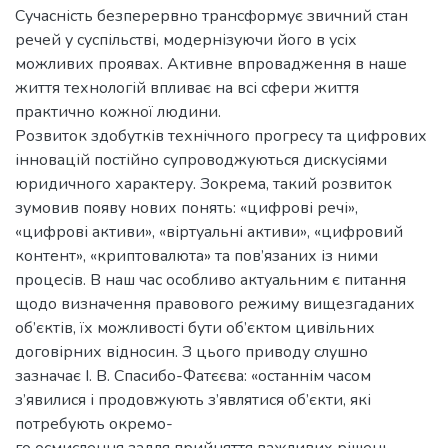
Сучасність безперервно трансформує звичний стан
речей у суспільстві, модернізуючи його в усіх
можливих проявах. Активне впровадження в наше
життя технологій впливає на всі сфери життя
практично кожної людини.
Розвиток здобутків технічного прогресу та цифрових
інновацій постійно супроводжуються дискусіями
юридичного характеру. Зокрема, такий розвиток
зумовив появу нових понять: «цифрові речі»,
«цифрові активи», «віртуальні активи», «цифровий
контент», «криптовалюта» та пов’язаних із ними
процесів. В наш час особливо актуальним є питання
щодо визначення правового режиму вищезгаданих
об’єктів, їх можливості бути об’єктом цивільних
договірних відносин. З цього приводу слушно
зазначає І. В. Спасибо-Фатєєва: «останнім часом
з’явилися і продовжують з’являтися об’єкти, які
потребують окремо-
го осмислення задля прийняття важливих рішень