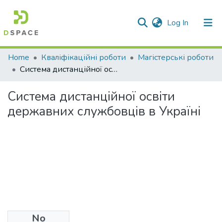
(current)
Log In
Communities & Collections
Home
Кваліфікаційні роботи
Магістерські роботи
Система дистанційної освіти державних службовців в Україні
All of DSpace
Система дистанційної освіти
Statistics
державних службовців в Україні
No