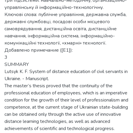
три підсистеми: навчально-методичну, організаційно-
управлінську й інформаційно-технологічну.
Ключові слова: публічне управління, державна служба,
державні службовці, посадові особи місцевого
самоврядування, дистанційна освіта, дистанційне
навчання, інформаційна система, інформаційно-
комунікаційні технології, «хмарні» технології.
Добавлено примечание ([E1]):
3
SUMMARY
Lutsyk K. F. System of distance education of civil servants in
Ukraine. - Manuscript.
The master’s thesis proved that the continuity of the
professional education of employees, which is an imperative
condition for the growth of their level of professionalism and
competence, at the current stage of Ukrainian state-building
can be obtained only through the active use of innovative
distance learning technologies, as well as advanced
achievements of scientific and technological progress.