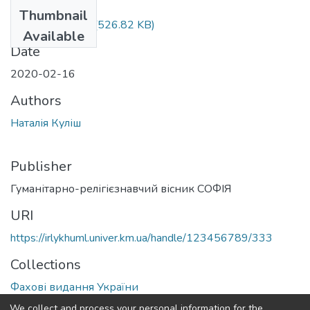
Files
Thumbnail
FULLTEXT01.pdf
(526.82 KB)
Available
Date
2020-02-16
Authors
Наталія Куліш
Publisher
Гуманітарно-релігієзнавчий вісник СОФІЯ
URI
https://irlykhuml.univer.km.ua/handle/123456789/333
Collections
Фахові видання України
We collect and process your personal information for the