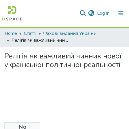
(current)
Log In
Communities & Collections
Home
Статті
Фахові видання України
Релігія як важливий чинник нової української політичної реальності
All of DSpace
Релігія як важливий чинник нової
Statistics
української політичної реальності
No