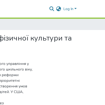
Log In
ізичної культури та
ого управління у
го шкільного віку,
ля реформи
пріоритетні
 створення умов
дітей. У США,
рез