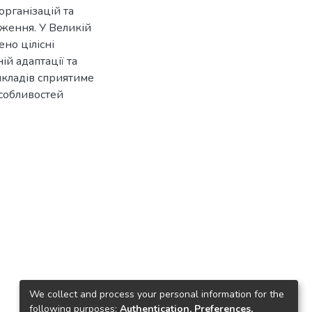
організацій та
ження. У Великій
ено цілісні
ій адаптації та
икладів сприятиме
особливостей
We collect and process your personal information for the
following purposes:
Authentication, Preferences,