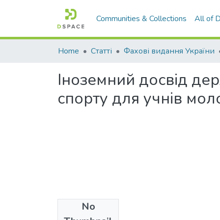
Communities & Collections
All of
Home
Статті
Фахові видання України
Іноземний досвід дер
спорту для учнів мол
No
Files