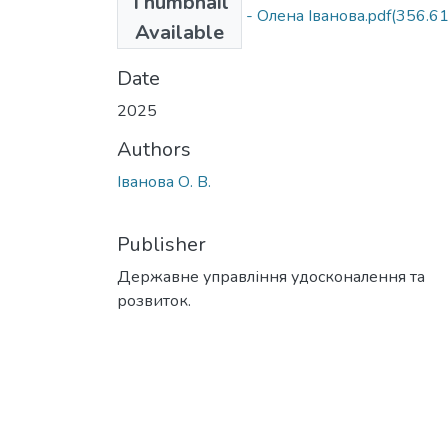
Thumbnail
Ivanova+__ДРУК - Олена Іванова.pdf
(356.6
Available
KB)
Date
2025
Authors
Іванова О. В.
Publisher
Державне управління удосконалення та
розвиток.