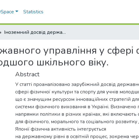
 DSpace
Statistics
Іноземний досвід державного управління у сфері фізичної культури та спорту для учнів молодшого шкільного віку.
жавного управління у сфері ф
одшого шкільного віку.
Abstract
У статті проаналізовано зарубіжний досвід державн
сфері фізичної культури та спорту для учнів молодшо
що є значущим ресурсом інноваційних стратегій д
системи фізичного виховання в Україні. Визначено 
напрямки політики в різних країнах, які включають
для фізичного, морального та соціального розвитку 
Японії фізична активність інтегрується
на державному рівні в освітній процес, зокрема че