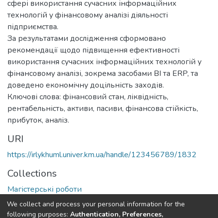
сфері використання сучасних інформаційних
технологій у фінансовому аналізі діяльності
підприємства.
За результатами дослідження сформовано
рекомендації щодо підвищення ефективності
використання сучасних інформаційних технологій у
фінансовому аналізі, зокрема засобами BI та ERP, та
доведено економічну доцільність заходів.
Ключові слова: фінансовий стан, ліквідність,
рентабельність, активи, пасиви, фінансова стійкість,
прибуток, аналіз.
URI
https://irlykhuml.univer.km.ua/handle/123456789/1832
Collections
Магістерські роботи
We collect and process your personal information for the
Full item page
following purposes:
Authentication, Preferences,