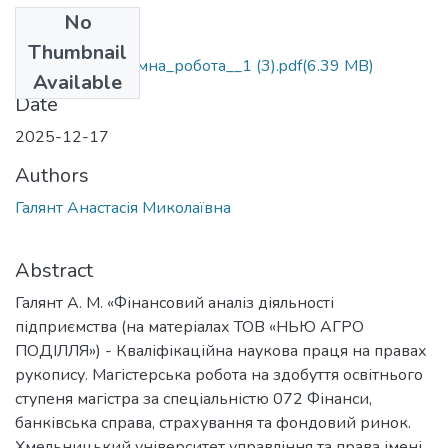
No
Files
Thumbnail
Галянт_А_дипломна_робота__1 (3).pdf
(6.39 MB)
Available
Date
2025-12-17
Authors
Галянт Анастасія Миколаївна
Abstract
Галянт А. М. «Фінансовий аналіз діяльності
підприємства (на матеріалах ТОВ «НЬЮ АГРО
ПОДІЛЛЯ») - Кваліфікаційна наукова праця на правах
рукопису. Магістерська робота на здобуття освітнього
ступеня магістра за спеціальністю 072 Фінанси,
банківська справа, страхування та фондовий ринок.
Хмельницький університет управління та права імені