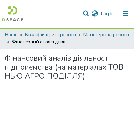
(current)
Log In
Communities & Collections
Home
Кваліфікаційні роботи
Магістерські роботи
Фінансовий аналіз діяльності підприємства (на матеріалах ТОВ НЬЮ АГРО ПОДІЛЛЯ)
All of DSpace
Фінансовий аналіз діяльності
Statistics
підприємства (на матеріалах ТОВ
НЬЮ АГРО ПОДІЛЛЯ)