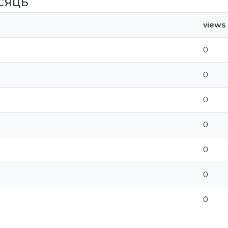
ісяць
views
0
0
0
0
0
0
0