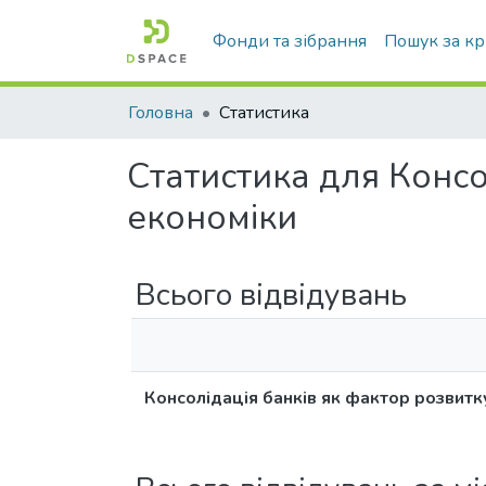
Фонди та зібрання
Пошук за к
Головна
Статистика
Статистика для Консо
економіки
Всього відвідувань
Консолідація банків як фактор розвитк