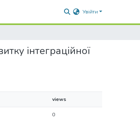
Увійти
витку інтеграційної
views
0