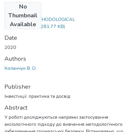
No
Files
Thumbnail
KopanchukV_METHODOLOGICAL
Available
PRINCIPLES.pdf
(281.77 KB)
Date
2020
Authors
Копанчук В. О.
Publisher
Інвестиції: практика та досвід
Abstract
У роботі досліджуються напрями застосування
аксіологічного підходу до вивчення методологічного
забезпечення громадської безпеки. Встановлено, що