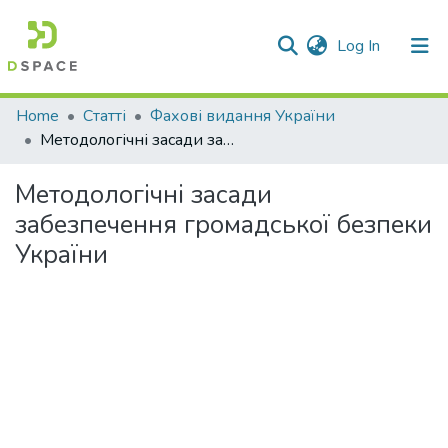
(current)
Log In
Communities & Collections
Home
Статті
Фахові видання України
Методологічні засади забезпечення громадської безпеки України
All of DSpace
Методологічні засади
Statistics
забезпечення громадської безпеки
України