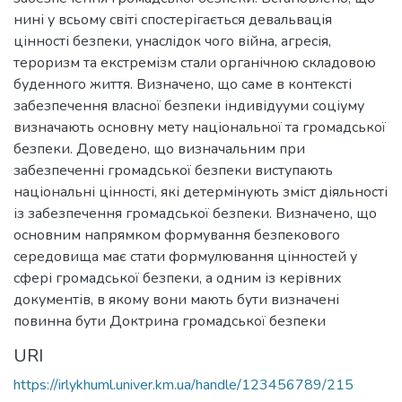
нині у всьому світі спостерігається девальвація
цінності безпеки, унаслідок чого війна, агресія,
тероризм та екстремізм стали органічною складовою
буденного життя. Визначено, що саме в контексті
забезпечення власної безпеки індивідууми соціуму
визначають основну мету національної та громадської
безпеки. Доведено, що визначальним при
забезпеченні громадської безпеки виступають
національні цінності, які детермінують зміст діяльності
із забезпечення громадської безпеки. Визначено, що
основним напрямком формування безпекового
середовища має стати формулювання цінностей у
сфері громадської безпеки, а одним із керівних
документів, в якому вони мають бути визначені
повинна бути Доктрина громадської безпеки
URI
https://irlykhuml.univer.km.ua/handle/123456789/215