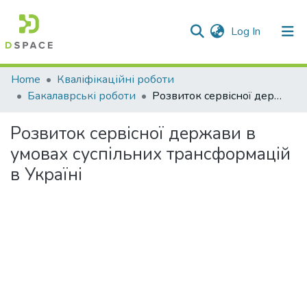
(current)
Log In
Communities & Collections
Home
Кваліфікаційні роботи
Бакалаврські роботи
Розвиток сервісної держави в умовах суспільних трансформацій в Україні
All of DSpace
Розвиток сервісної держави в
Statistics
умовах суспільних трансформацій
в Україні