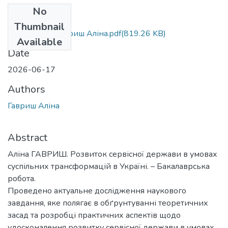
No
Files
Thumbnail
БР.281.ПУА.Гавриш Аліна.pdf
(819.26 KB)
Available
Date
2026-06-17
Authors
Гавриш Аліна
Abstract
Аліна ГАВРИШ. Розвиток сервісної держави в умовах
суспільних трансформацій в Україні. – Бакалаврська
робота.
Проведено актуальне дослідження наукового
завдання, яке полягає в обґрунтуванні теоретичних
засад та розробці практичних аспектів щодо
удосконалення розвитку сервісної держави в умовах