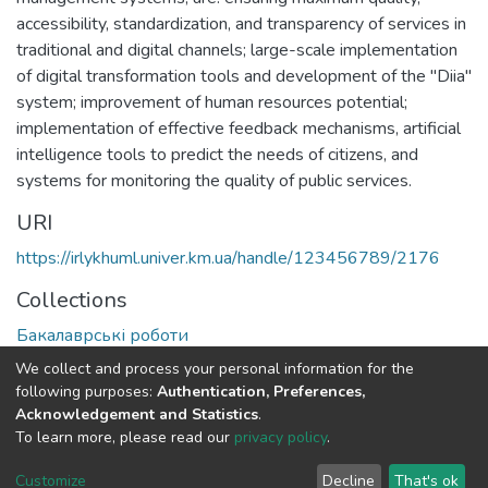
accessibility, standardization, and transparency of services in
traditional and digital channels; large-scale implementation
of digital transformation tools and development of the "Diia"
system; improvement of human resources potential;
implementation of effective feedback mechanisms, artificial
intelligence tools to predict the needs of citizens, and
systems for monitoring the quality of public services.
URI
https://irlykhuml.univer.km.ua/handle/123456789/2176
Collections
Бакалаврські роботи
We collect and process your personal information for the
Full item page
following purposes:
Authentication, Preferences,
Acknowledgement and Statistics
.
To learn more, please read our
privacy policy
.
DSpace software
copyright © 2002-2026
LYRASIS
Cookie
Privacy
End User
Send
Customize
Decline
That's ok