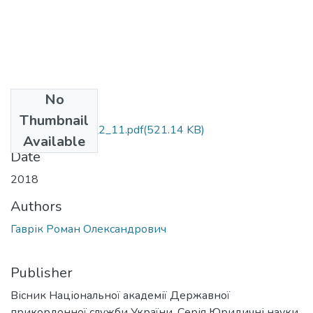
No
Files
Thumbnail
vnadpcurn_2018_2_11.pdf
(521.14 KB)
Available
Date
2018
Authors
Гаврік Роман Олександрович
Publisher
Вісник Національної академії Державної
прикордонної служби України. Серія Юридичні науки