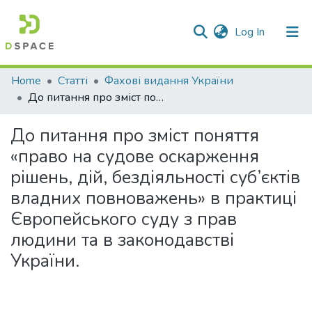
(current)
Log In
Communities & Collections
Home
Статті
Фахові видання України
До питання про зміст поняття «право на судове оскарження рішень, дій, бездіяльності суб’єктів владних повноважень» в практиці Європейського суду з прав людини та в законодавстві України.
All of DSpace
До питання про зміст поняття
Statistics
«право на судове оскарження
рішень, дій, бездіяльності суб’єктів
владних повноважень» в практиці
Європейського суду з прав
людини та в законодавстві
України.