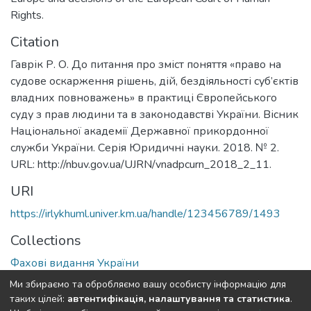
Rights.
Citation
Гаврік Р. О. До питання про зміст поняття «право на
судове оскарження рішень, дій, бездіяльності суб’єктів
владних повноважень» в практиці Європейського
суду з прав людини та в законодавстві України. Вісник
Національної академії Державної прикордонної
служби України. Серія Юридичні науки. 2018. № 2.
URL: http://nbuv.gov.ua/UJRN/vnadpcurn_2018_2_11.
URI
https://irlykhuml.univer.km.ua/handle/123456789/1493
Collections
Фахові видання України
Ми збираємо та обробляємо вашу особисту інформацію для
Full item page
таких цілей:
автентифікація, налаштування та статистика
.