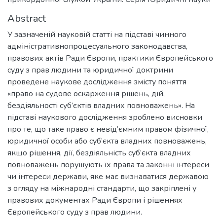
Abstract
У зазначеній науковій статті на підставі чинного
адміністративнопроцесуального законодавства,
правових актів Ради Європи, практики Європейського
суду з прав людини та юридичної доктрини
проведене наукове дослідження змісту поняття
«право на судове оскарження рішень, дій,
бездіяльності суб’єктів владних повноважень». На
підставі наукового дослідження зроблено висновки
про те, що таке право є невід’ємним правом фізичної,
юридичної особи або суб’єкта владних повноважень,
якщо рішення, дії, бездіяльність суб’єкта владних
повноважень порушують їх права та законні інтереси
чи інтереси держави, яке має визнаватися державою
з огляду на міжнародні стандарти, що закріплені у
правових документах Ради Європи і рішеннях
Європейського суду з прав людини.