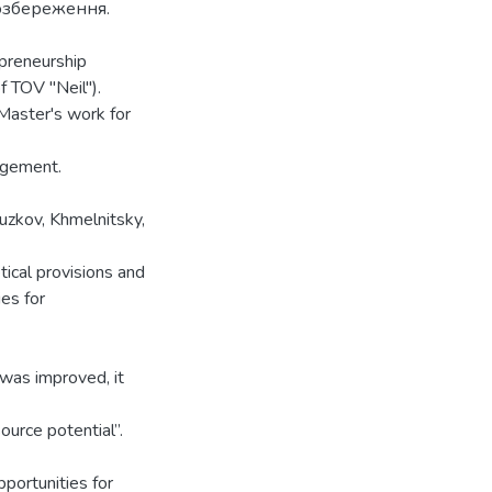
созбереження.
epreneurship
f TOV "Neil").
 Master's work for
agement.
zkov, Khmelnitsky,
tical provisions and
es for
 was improved, it
ource potential”.
portunities for