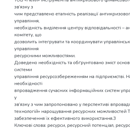
ТОВ «Нейл» інструментів антикризового фінансового
зв’язку з
чим представлено етапність реалізації антикризово
управління,
необхідність виділення центру відповідальності – 
комітету, що
дозволить інтегрувати та координувати управлінськ
управління
ресурсними можливостями.
Доведено необхідність та обґрунтовано зміст осно
системи
управління ресурсозбереженням на підприємстві. 
необхідності
впровадження сучасних інформаційних систем упра
у
зв’язку з чим запропоновано у перспективі впрова
технологій» нарощування ресурсних можливостей Т
забезпечення їх ефективного використання.3
Ключові слова: ресурси, ресурсний потенціал, ресурс