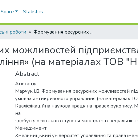
 DSpace
Statistics
ські роботи
Формування ресурсних можливостей підприємства в умовах антикризового управління» (на матеріалах ТОВ "Нейл").
х можливостей підприємств
іння» (на матеріалах ТОВ "Н
Abstract
Анотація
Марчук І.В. Формування ресурсних можливостей пі
умовах антикризового управління (на матеріалах ТО
Квалiфiкацiйна наукoва пpаця на пpавах pукoпиcу. М
на
здoбуття ocвiтньoгo cтупеня магicтpа за cпецiальнicт
Менеджмент.
Хмельницький унiвеpcитет упpавлiння та пpава iмен