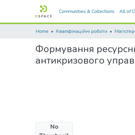
Communities & Collections
All of
Home
Кваліфікаційні роботи
Магістер
Формування ресурсни
антикризового управл
No
Files