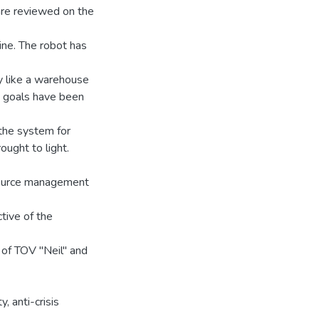
are reviewed on the
aine. The robot has
y like a warehouse
d goals have been
 the system for
ught to light.
source management
tive of the
 of TOV "Neil" and
, anti-crisis