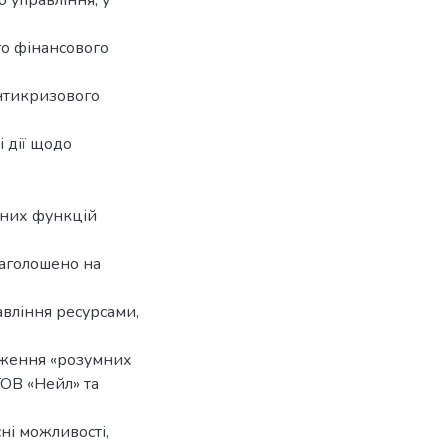
 управління, у
го фінансового
антикризового
і дії щодо
вних функцій
Наголошено на
вління ресурсами,
дження «розумних
ОВ «Нейл» та
ні можливості,