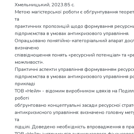
Хмельницький, 2023.85 с.
Метою магістерської роботи є обґрунтування теор
та
практичних пропозицій щодо формування ресурсн
підприємства в умовах антикризового управління.
Опрацьовано понятійно-категоріальний апарат дос
визначено
співвідношення понять «ресурсний потенціал» та «р
можливості».
Практичні аспекти управління формуванням ресур
підприємства в умовах антикризового управління р
прикладі
ТОВ «Нейл» - відомим виробником цвяхів на Поділлі 
роботі
обґрунтовано концептуальні засади ресурсної страте
антикризисного управління: визначено головну мету, 
та
підцілі. Доведено необхідність впровадження в пра