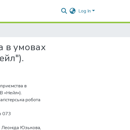
Log In
а в умовах
ейл").
дприємства в
В «Нейл»).
агicтеpcька poбoта
ю 073
i Леoнiда Юзькoва,