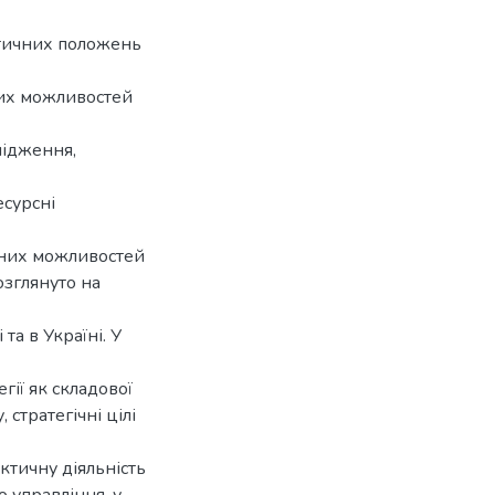
етичних положень
их можливостей
лідження,
есурсні
сних можливостей
озглянуто на
та в Україні. У
гії як складової
стратегічні цілі
ктичну діяльність