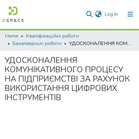
(current)
Log In
Communities & Collections
Home
Кваліфікаційні роботи
Бакалаврські роботи
УДОСКОНАЛЕННЯ КОМУНІКАТИВНОГО ПРОЦЕСУ НА ПІДПРИЄМСТВІ ЗА РАХУНОК ВИКОРИСТАННЯ ЦИФРОВИХ ІНСТРУМЕНТІВ
All of DSpace
УДОСКОНАЛЕННЯ
Statistics
КОМУНІКАТИВНОГО ПРОЦЕСУ
НА ПІДПРИЄМСТВІ ЗА РАХУНОК
ВИКОРИСТАННЯ ЦИФРОВИХ
ІНСТРУМЕНТІВ