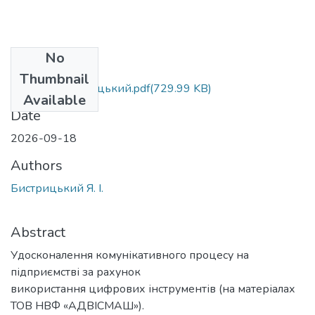
No
Files
Thumbnail
БК_073_Бистрицький.pdf
(729.99 KB)
Available
Date
2026-09-18
Authors
Бистрицький Я. І.
Abstract
Удосконалення комунікативного процесу на
підприємстві за рахунок
використання цифрових інструментів (на матеріалах
ТОВ НВФ «АДВІСМАШ»).