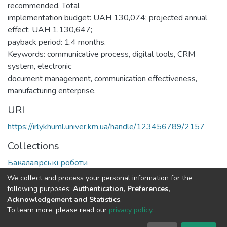
recommended. Total
implementation budget: UAH 130,074; projected annual
effect: UAH 1,130,647;
payback period: 1.4 months.
Keywords: communicative process, digital tools, CRM
system, electronic
document management, communication effectiveness,
manufacturing enterprise.
URI
https://irlykhuml.univer.km.ua/handle/123456789/2157
Collections
Бакалаврські роботи
We collect and process your personal information for the
Full item page
following purposes:
Authentication, Preferences,
Acknowledgement and Statistics
.
To learn more, please read our
privacy policy
.
DSpace software
copyright © 2002-2026
LYRASIS