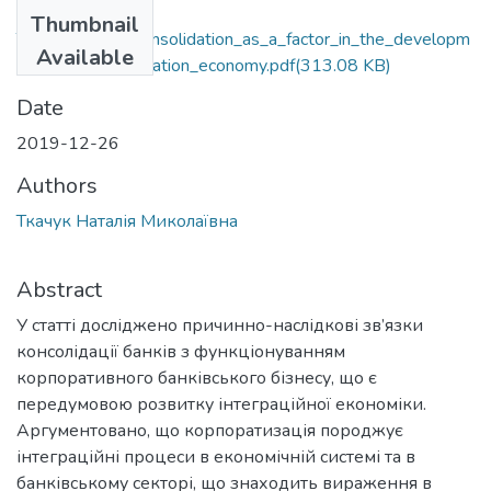
Files
Thumbnail
Tkachuk_Bank_consolidation_as_a_factor_in_the_developm
Available
ent_of_the_integration_economy.pdf
(313.08 KB)
Date
2019-12-26
Authors
Ткачук Наталія Миколаївна
Abstract
У статті досліджено причинно-наслідкові зв’язки
консолідації банків з функціонуванням
корпоративного банківського бізнесу, що є
передумовою розвитку інтеграційної економіки.
Аргументовано, що корпоратизація породжує
інтеграційні процеси в економічній системі та в
банківському секторі, що знаходить вираження в