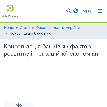
(current)
Log In
Communities & Collections
Home
Статті
Фахові видання України
Консолідація банків як фактор розвитку інтеграційної економіки
All of DSpace
Консолідація банків як фактор
Statistics
розвитку інтеграційної економіки
No