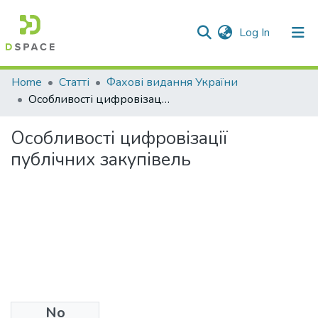
(current)
Log In
Communities & Collections
Home
Статті
Фахові видання України
Особливості цифровізації публічних закупівель
All of DSpace
Особливості цифровізації
Statistics
публічних закупівель
No