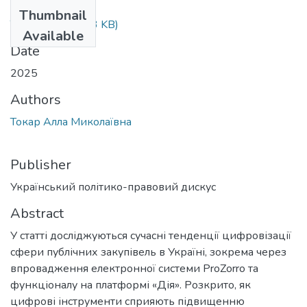
Files
Thumbnail
Токар.pdf
(196.43 KB)
Available
Date
2025
Authors
Токар Алла Миколаївна
Publisher
Український політико-правовий дискус
Abstract
У статті досліджуються сучасні тенденції цифровізації
сфери публічних закупівель в Україні, зокрема через
впровадження електронної системи ProZorro та
функціоналу на платформі «Дія». Розкрито, як
цифрові інструменти сприяють підвищенню