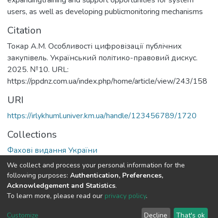
users, as well as developing publicmonitoring mechanisms
Citation
Токар А.М. Особливості цифровізації публічних
закупівель. Український політико-правовий дискус.
2025. №10. URL:
https://ppdnz.com.ua/index.php/home/article/view/243/158
URI
https://irlykhuml.univer.km.ua/handle/123456789/1720
Collections
Фахові видання України
We collect and process your personal information for the
Full item page
following purposes:
Authentication, Preferences,
Acknowledgement and Statistics
.
To learn more, please read our
privacy policy
.
DSpace software
copyright © 2002-2026
LYRASIS
Cookie
Privacy
End User
Send
Customize
Decline
That's ok