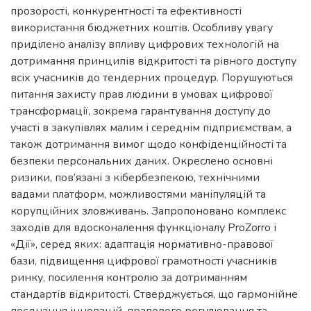
прозорості, конкурентності та ефективності
використання бюджетних коштів. Особливу увагу
приділено аналізу впливу цифрових технологій на
дотримання принципів відкритості та рівного доступу
всіх учасників до тендерних процедур. Порушуються
питання захисту прав людини в умовах цифрової
трансформації, зокрема гарантування доступу до
участі в закупівлях малим і середнім підприємствам, а
також дотримання вимог щодо конфіденційності та
безпеки персональних даних. Окреслено основні
ризики, пов’язані з кібербезпекою, технічними
вадами платформ, можливостями маніпуляцій та
корупційних зловживань. Запропоновано комплекс
заходів для вдосконалення функціоналу ProZorro і
«Дії», серед яких: адаптація нормативно-правової
бази, підвищення цифрової грамотності учасників
ринку, посилення контролю за дотриманням
стандартів відкритості. Стверджується, що гармонійне
поєднання інновацій, правового регулювання та