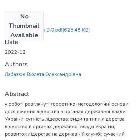
No
Files
Thumbnail
МР 281 Лабазюк В.О.pdf
(625.48 KB)
Available
Date
2022-12
Authors
Лабазюк Віолета Олександрівна
Abstract
у роботі розглянуті теоретико-методологічні основи
дослідження лідерства в органах державної влади
України; сутність лідерства; види та типи лідерства,
лідерство в органах державної влади України;
розвиток лідерства на державній службі; сучасний