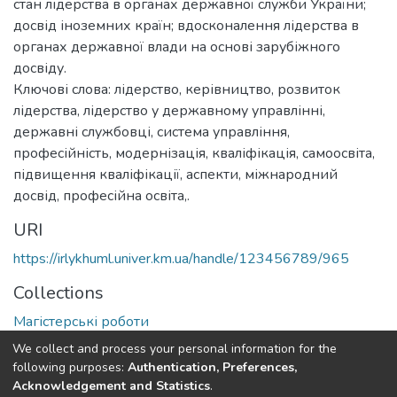
стан лідерства в органах державної служби України;
досвід іноземних країн; вдосконалення лідерства в
органах державної влади на основі зарубіжного
досвіду.
Ключові слова: лідерство, керівництво, розвиток
лідерства, лідерство у державному управлінні,
державні службовці, система управління,
професійність, модернізація, кваліфікація, самоосвіта,
підвищення кваліфікації, аспекти, міжнародний
досвід, професійна освіта,.
URI
https://irlykhuml.univer.km.ua/handle/123456789/965
Collections
Магістерські роботи
We collect and process your personal information for the
Full item page
following purposes:
Authentication, Preferences,
Acknowledgement and Statistics
.