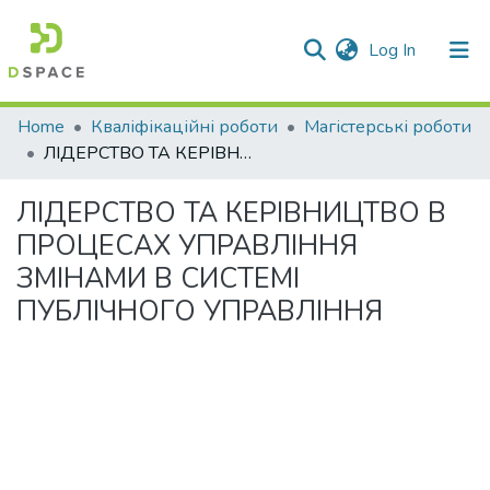
(current)
Log In
Communities & Collections
Home
Кваліфікаційні роботи
Магістерські роботи
ЛІДЕРСТВО ТА КЕРІВНИЦТВО В ПРОЦЕСАХ УПРАВЛІННЯ ЗМІНАМИ В СИСТЕМІ ПУБЛІЧНОГО УПРАВЛІННЯ
All of DSpace
ЛІДЕРСТВО ТА КЕРІВНИЦТВО В
Statistics
ПРОЦЕСАХ УПРАВЛІННЯ
ЗМІНАМИ В СИСТЕМІ
ПУБЛІЧНОГО УПРАВЛІННЯ