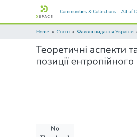
Communities & Collections
All of
Home
Статті
Фахові видання України
Теоретичні аспекти та
позиції ентропійного
No
Files