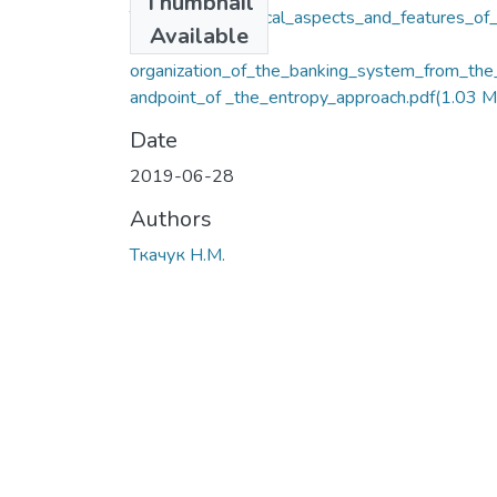
Thumbnail
Tkachuk_Theoretical_aspects_and_features_of_
Available
e_self-
organization_of_the_banking_system_from_the
andpoint_of _the_entropy_approach.pdf
(1.03 M
Date
2019-06-28
Authors
Ткачук Н.М.