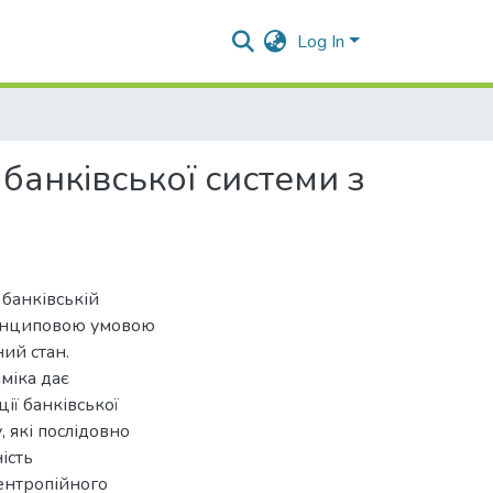
Log In
 банківської системи з
 банківській
ринциповою умовою
ний стан.
міка дає
ії банківської
 які послідовно
ість
 ентропійного