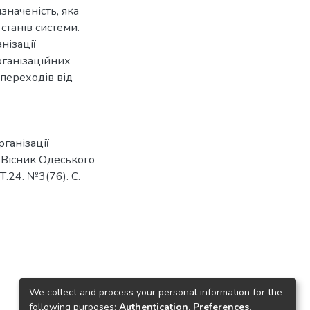
значеність, яка
станів системи.
нізації
рганізаційних
 переходів від
рганізації
. Вісник Одеського
Т.24. №3(76). С.
We collect and process your personal information for the
following purposes:
Authentication, Preferences,