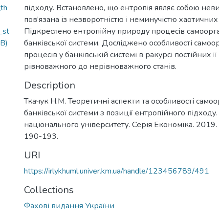
th
підходу. Встановлено, що ентропія являє собою неви
пов’язана із незворотністю і неминучістю хаотичних 
_st
Підкреслено ентропійну природу процесів самоорга
B)
банківської системи. Досліджено особливості самоо
процесів у банківській системі в ракурсі постійних її
рівноважного до нерівноважного станів.
Description
Ткачук Н.М. Теоретичні аспекти та особливості самоо
банківської системи з позиції ентропійного підходу
національного університету. Серія Економіка. 2019. 
190-193.
URI
https://irlykhuml.univer.km.ua/handle/123456789/491
Collections
Фахові видання України