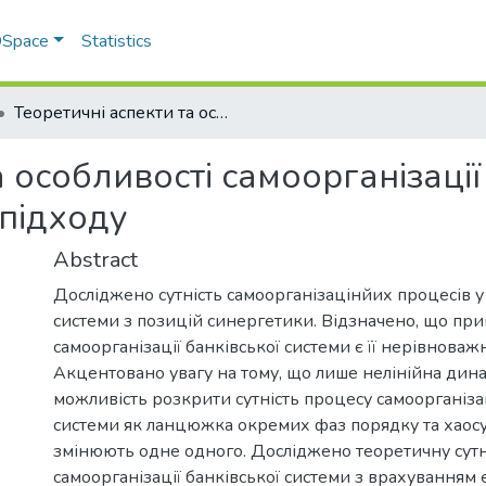
 DSpace
Statistics
Теоретичні аспекти та особливості самоорганізації банківської системи з позиції ентропійного підходу
 особливості самоорганізації
 підходу
Abstract
Досліджено сутність самоорганізацінйих процесів у
системи з позицій синергетики. Відзначено, що п
самоорганізації банківської системи є її нерівноваж
Акцентовано увагу на тому, що лише нелінійна дина
можливість розкрити сутність процесу самоорганізац
системи як ланцюжка окремих фаз порядку та хаосу,
змінюють одне одного. Досліджено теоретичну сутн
самоорганізації банківської системи з врахуванням