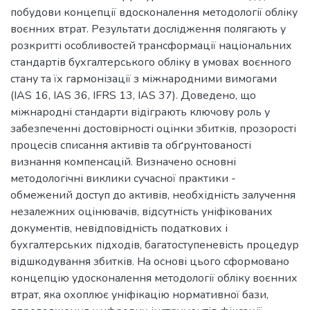
побудови концепції вдосконалення методології обліку
воєнних втрат. Результати дослідження полягають у
розкритті особливостей трансформації національних
стандартів бухгалтерського обліку в умовах воєнного
стану та їх гармонізації з міжнародними вимогами
(IAS 16, IAS 36, IFRS 13, IAS 37). Доведено, що
міжнародні стандарти відіграють ключову роль у
забезпеченні достовірності оцінки збитків, прозорості
процесів списання активів та обґрунтованості
визнання компенсацій. Визначено основні
методологічні виклики сучасної практики -
обмежений доступ до активів, необхідність залучення
незалежних оцінювачів, відсутність уніфікованих
документів, невідповідність податкових і
бухгалтерських підходів, багатоступеневість процедур
відшкодування збитків. На основі цього сформовано
концепцію удосконалення методології обліку воєнних
втрат, яка охоплює уніфікацію нормативної бази,