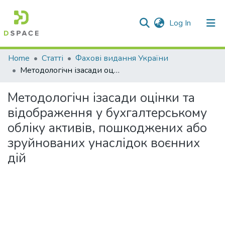
(current)
Log In
Communities & Collections
Home
Статті
Фахові видання України
Методологічн ізасади оцінки та відображення у бухгалтерському обліку активів, пошкоджених або зруйнованих унаслідок воєнних дій
All of DSpace
Методологічн ізасади оцінки та
Statistics
відображення у бухгалтерському
обліку активів, пошкоджених або
зруйнованих унаслідок воєнних
дій