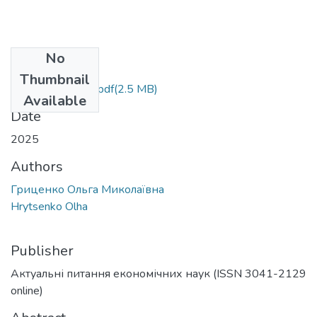
No
Files
Thumbnail
1 (1)_merged (1).pdf
(2.5 MB)
Available
Date
2025
Authors
Гриценко Ольга Миколаївна
Hrytsenko Olha
Publisher
Актуальні питання економічних наук (ISSN 3041-2129
online)