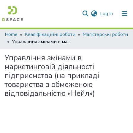
(current)
Log In
Communities & Collections
Home
Кваліфікаційні роботи
Магістерські роботи
Управління змінами в маркетинговій діяльності підприємства (на прикладі товариства з обмеженою відповідальністю «Нейл»)
All of DSpace
Управління змінами в
Statistics
маркетинговій діяльності
підприємства (на прикладі
товариства з обмеженою
відповідальністю «Нейл»)