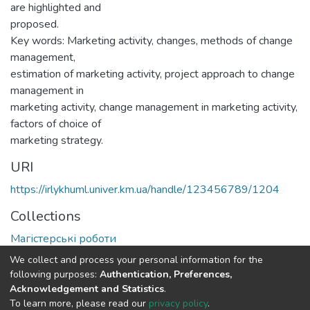
are highlighted and
proposed.
Key words: Marketing activity, changes, methods of change
management,
estimation of marketing activity, project approach to change
management in
marketing activity, change management in marketing activity,
factors of choice of
marketing strategy.
URI
https://irlykhuml.univer.km.ua/handle/123456789/1204
Collections
Магістерські роботи
We collect and process your personal information for the
Full item page
following purposes:
Authentication, Preferences,
Acknowledgement and Statistics
.
To learn more, please read our
privacy policy
.