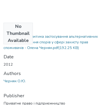
No
Files
Thumbnail
Черняк О.Ю. Практика застосування альтернативних
Available
способів вирішення спорів у сфері захисту прав
споживачів - Олена Черняк.pdf
(192.25 KB)
Date
2012
Authors
Черняк О.Ю.
Publisher
Приватне право і підприємництво