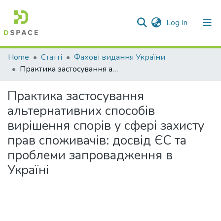
(current)
Log In
Communities & Collections
Home
Статті
Фахові видання України
Практика застосування альтернативних способів вирішення спорів у сфері захисту прав споживачів: досвід ЄС та проблеми запровадження в Україні
All of DSpace
Практика застосування
Statistics
альтернативних способів
вирішення спорів у сфері захисту
прав споживачів: досвід ЄС та
проблеми запровадження в
Україні