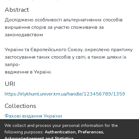
Abstract
Досліджено особливості альтернативних способів
вирішення спорів за участю споживачів за
законодавством
України та Європейського Союзу, окреслено практику
застосування таких способів у світі, а також шляхи їх
запро-
вадження в Україні.
URI
https://irlykhuml.univer.km.ua/handle/123456789/1359
Collections
Фахові видання України
We collect and process your personal information for the
Full item page
following purposes:
Authentication, Preferences,
Acknowledgement and Statistics
.