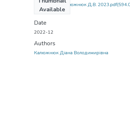
Thumbnail
МР 281 д.ф. Калюжнюк Д.В. 2023.pdf
(594.
Available
KB)
Date
2022-12
Authors
Калюжнюк Діана Володимирівна