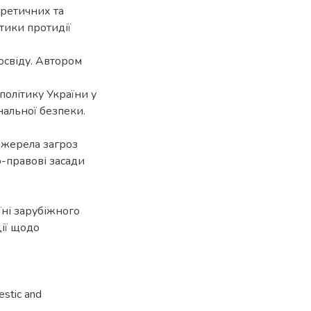
оретичних та
тики протидії
освіду. Автором
 політику України у
ональної безпеки.
 джерела загроз
-правові засади
ні зарубіжного
ції щодо
mestic and