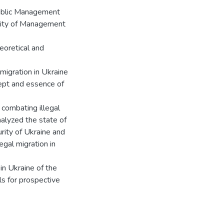
Public Management
sity of Management
eoretical and
 migration in Ukraine
ept and essence of
f combating illegal
nalyzed the state of
urity of Ukraine and
egal migration in
in Ukraine of the
ls for prospective