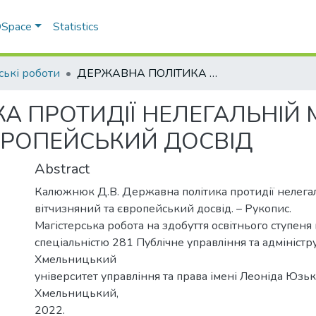
 DSpace
Statistics
ські роботи
ДЕРЖАВНА ПОЛІТИКА ПРОТИДІЇ НЕЛЕГАЛЬНІЙ МІГРАЦІЇ: ВІТЧИЗНЯНИЙ ТА ЄВРОПЕЙСЬКИЙ ДОСВІД
 ПРОТИДІЇ НЕЛЕГАЛЬНІЙ МІ
ВРОПЕЙСЬКИЙ ДОСВІД
Abstract
Калюжнюк Д.В. Державна політика протидії нелегаль
вітчизняний та європейський досвід. – Рукопис.
Магістерська робота на здобуття освітнього ступеня 
спеціальністю 281 Публічне управління та адміністр
Хмельницький
університет управління та права імені Леоніда Юзьк
Хмельницький,
2022.