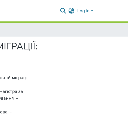
Log In
ГРАЦІЇ:
ній міграції:
магістра за
ування. –
ова. –