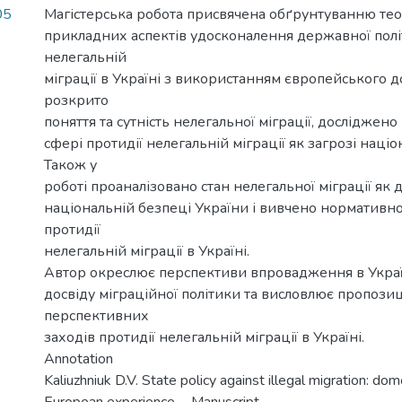
05
Магістерська робота присвячена обґрунтуванню те
прикладних аспектів удосконалення державної полі
нелегальній
міграції в Україні з використанням європейського д
розкрито
поняття та сутність нелегальної міграції, досліджено
сфері протидії нелегальній міграції як загрозі наці
Також у
роботі проаналізовано стан нелегальної міграції як
національній безпеці України і вивчено нормативно
протидії
нелегальній міграції в Україні.
Автор окреслює перспективи впровадження в Украї
досвіду міграційної політики та висловлює пропози
перспективних
заходів протидії нелегальній міграції в Україні.
Annotation
Kaliuzhniuk D.V. State policy against illegal migration: do