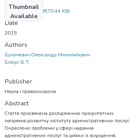
Files
Thumbnail
Nip_2015_4_5.pdf
(70.44 KB)
Available
Date
2015
Authors
Буханевич Олександр Миколайович
Білоус В. Т.
Publisher
Наука і правоохорона
Abstract
Стаття присвячена дослідженню пріоритетних
напрямів розвитку інституту адміністративних послуг.
Окреслено проблеми у сфері надання
адміністративних послуг та шляхи їх вирішення.