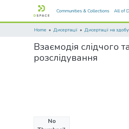
Communities & Collections
All of
Home
Дисертації
Взаємодія слідчого т
розслідування
No
Files