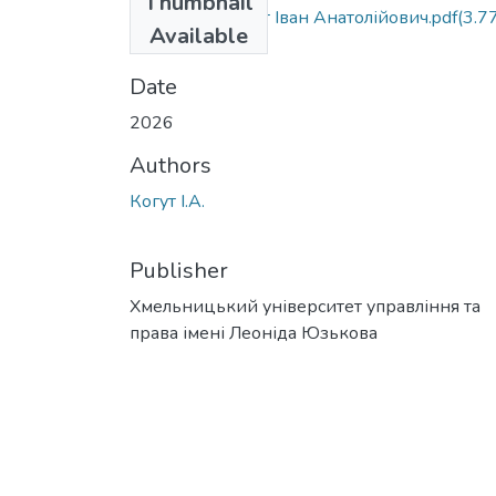
Thumbnail
diss_Kohut_Когут Іван Анатолійович.pdf
(3.7
Available
MB)
Date
2026
Authors
Когут І.А.
Publisher
Хмельницький університет управління та
права імені Леоніда Юзькова