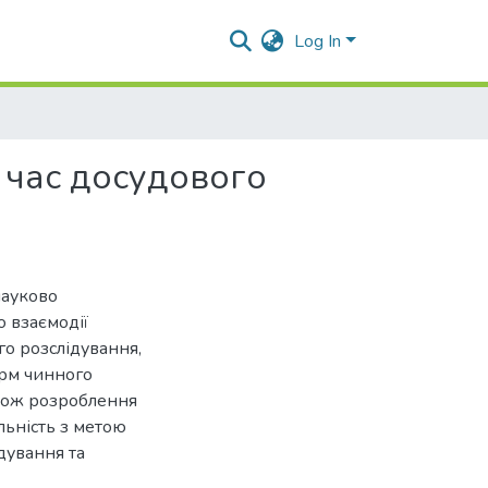
Log In
д час досудового
бовою підлеглістю та недостатньою незалежністю дисциплінарних комісій, що знижує її ефективність у контексті взаємодії з прокурором. Кримінально-процесуальна відповідальність (скасування рішень, відсторонення від розслідування) має правовідновлювальний характер, але не завжди створює превентивний ефект через відсутність значних санкцій. Цивільно-правова відповідальність застосовується за завдання моральної чи майнової шкоди, однак її використання як інструменту може бути ускладеним. Для підвищення ефективності пропонується внести зміни до ст. 40 та 401 КПК України, чітко визначивши відповідальність за порушення під час взаємодії з прокурором. Визначено, що прокурор, як процесуальний керівник, впливає на результати розслідування, тому його дії чи бездіяльність, такі як несвоєчасне погодження клопотань, ненадання письмових вказівок чи необґрунтована відмова у затвердженні підозр, можуть призводити до порушень прав учасників і затягування провадження. Юридична відповідальність прокурора охоплює кримінальну, адміністративну, дисциплінарну, цивільно-правову та кримінально-процесуальну форми. Кримінальна відповідальність (наприклад, ст. 367 КК України «Службова