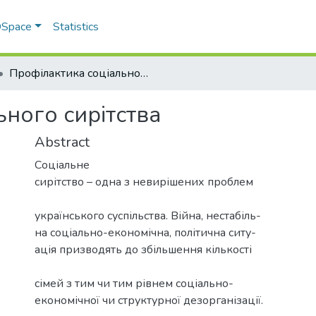
 DSpace
Statistics
Профілактика соціального сирітства
ного сирітства
Abstract
Соціальне
сирітство – одна з невирішених проблем
українського суспільства. Війна, нестабіль-
на соціально-економічна, політична ситу-
ація призводять до збільшення кількості
сімей з тим чи тим рівнем соціально-
економічної чи структурної дезорганізації.