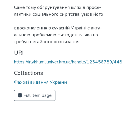
Саме тому обґрунтування шляхів профі-
лактики соціального сирітства, умов його
вдосконалення в сучасній Україні є акту-
альною проблемою сьогодення, яка по-
требує негайного розв’язання.
URI
https://irlykhuml.univer.km.ua/handle/123456789/448
Collections
Фахові видання України
Full item page