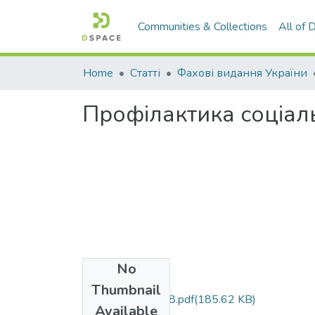
Communities & Collections
All of
Home
Статті
Фахові видання України
Профілактика соціаль
No
Files
Thumbnail
OsDon_2023_1_8.pdf
(185.62 KB)
Available