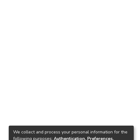
We collect and process your personal information for the
following purposes:
Authentication, Preferences,