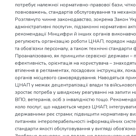
потребує належної нормативно-правової бази, чітк
повноважень, стандартів обслуговування та механізмі
Розглянуто чинне законодавство, зокрема Закон Ук
адміністративні послуги», підзаконні нормативні акт
рекомендації Мінцифри й інших органів виконавчої 
регулюють організацію роботи ЦНАП, порядок нада
та обов’язки персоналу, а також технічні стандарти
Проаналізовано, як принципи сервісної держави – п
ефективність, орієнтація на користувача – знаходя
втілення в регламентах, посадових інструкціях, лок
органів місцевого самоврядування. Наводяться прик
ЦНАП у межах децентралізації влади та військового
зростає потреба у швидкому реагуванні на запити н
ВПО, ветеранів, осіб з інвалідністю тощо. Рекомен
коло послуг, що надаються через ЦНАП; інтегруват
державними реє страми; підвищити нормативну виз
питаннях інтероперабельності інформаційних систе
стандарти якості обслуговування у вигляді обов’язк