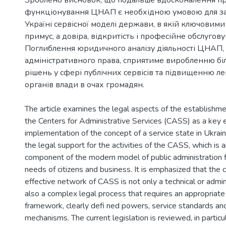
Зроблено висновок, що подальше вдосконалення п
функціонування ЦНАП є необхідною умовою для за
Україні сервісної моделі держави, в якій ключовими 
примус, а довіра, відкритість і професійне обслугову
Поглиблення юридичного аналізу діяльності ЦНАП, 
адміністративного права, сприятиме виробленню б
рішень у сфері публічних сервісів та підвищенню ле
органів влади в очах громадян.
The article examines the legal aspects of the establishme
the Centers for Administrative Services (CASS) as a key 
implementation of the concept of a service state in Ukrain
the legal support for the activities of the CASS, which is 
component of the modern model of public administration 
needs of citizens and business. It is emphasized that the c
effective network of CASS is not only a technical or admin
also a complex legal process that requires an appropriate
framework, clearly defi ned powers, service standards and
mechanisms. The current legislation is reviewed, in particu