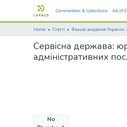
Communities & Collections
All of
Home
Статті
Фахові видання України
Сервісна держава: юр
адміністративних пос
No
Files