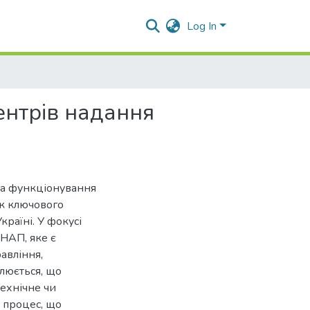
Log In
ентрів надання
 та функціонування
як ключового
країні. У фокусі
НАП, яке є
авління,
слюється, що
ехнічне чи
 процес, що