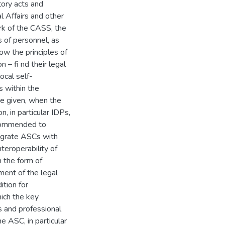
tory acts and
l Affairs and other
rk of the CASS, the
s of personnel, as
how the principles of
n – fi nd their legal
ocal self-
 within the
re given, when the
, in particular IDPs,
recommended to
egrate ASCs with
nteroperability of
n the form of
ment of the legal
ition for
hich the key
s and professional
he ASC, in particular