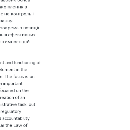
равових основ
кріплення в
є не контроль і
вання.
зокрема з позиції
ільш ефективних
гітимності дій
nt and functioning of
element in the
e. The focus is on
an important
focused on the
reation of an
istrative task, but
 regulatory
 accountability
lar the Law of