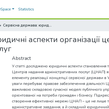
 DSpace
Statistics
Сервісна держава: юридичні аспекти організації центрів надання адміністративних послуг
идичні аспекти організації ц
луг
Abstract
У статті досліджено юридичні аспекти становлення
Центрів надання адміністративних послуг (ЦНАП) 
елементу реалізації концепції сервісної держави в У
уваги перебуває правове забезпечення діяльності Ц
важливою складовою сучасної моделі публічного упр
орієнтованої на потреби громадян і бізнесу. Підкре
створення ефективної мережі ЦНАП – це не лише т
адміністративне завдання, а й складний юридичний