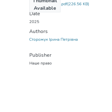
Thumbnail
NP_2025_1_332.pdf
(226.56 KB)
Available
Date
2025
Authors
Сторожук Ірина Петрівна
Publisher
Наше право