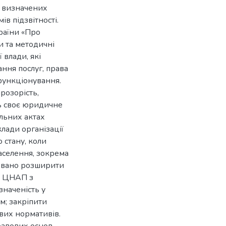
о визначених
в підзвітності.
раїни «Про
и та методичні
влади, які
ння послуг, права
 функціонування.
розорість,
ть своє юридичне
альних актах
лади організації
 стану, коли
аселення, зокрема
довано розширити
и ЦНАП з
наченість у
м; закріпити
ових нормативів.