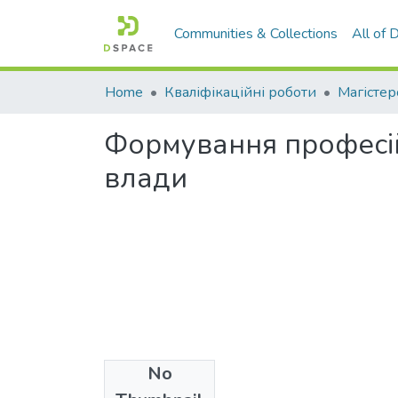
Communities & Collections
All of
Home
Кваліфікаційні роботи
Магістер
Формування професійн
влади
No
Files