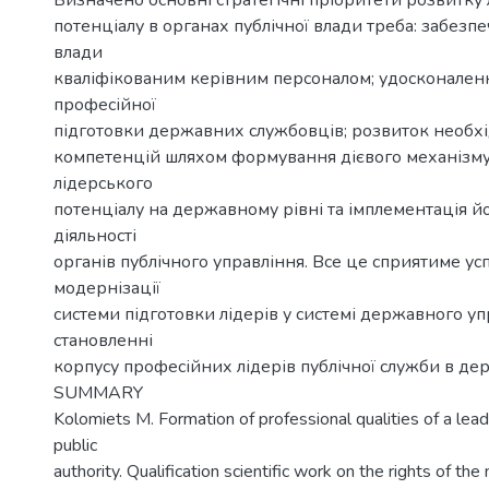
Визначено основні стратегічні пріоритети розвитку
потенціалу в органах публічної влади треба: забезп
влади
кваліфікованим керівним персоналом; удосконален
професійної
підготовки державних службовців; розвиток необхі
компетенцій шляхом формування дієвого механізму
лідерського
потенціалу на державному рівні та імплементація й
діяльності
органів публічного управління. Все це сприятиме ус
модернізації
системи підготовки лідерів у системі державного уп
становленні
корпусу професійних лідерів публічної служби в дер
SUMMARY
Kolomiets M. Formation of professional qualities of a lead
public
authority. Qualification scientific work on the rights of th