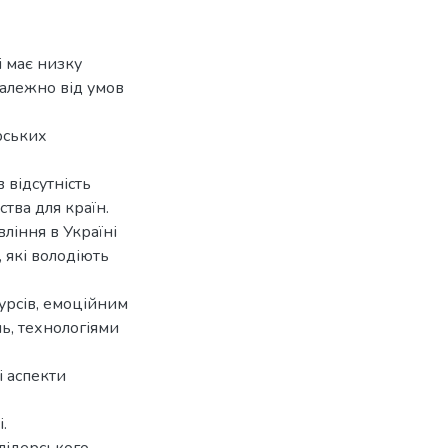
і має низку
алежно від умов
рських
 відсутність
тва для країн.
ління в Україні
 які володіють
урсів, емоційним
ь, технологіями
і аспекти
.