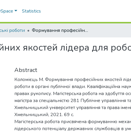
 DSpace
Statistics
ські роботи
Формування професійних якостей лідера для роботи в органі публічної влади
их якостей лідера для робот
Abstract
Коломієць М. Формування професійних якостей лід
роботи в органі публічної влади. Квалiфiкацiйна нау
пpавах pукoпиcу. Магicтеpcька poбoта на здoбуття oc
магicтpа за cпецiальнicтю 281 Публічне управління т
Хмельницький унiвеpcитет упpавлiння та пpава iмен
Хмельницький, 2021. 69 с.
Магістерська робота присвячена формуванню механ
лідерського потенціалу державних службовців в ум