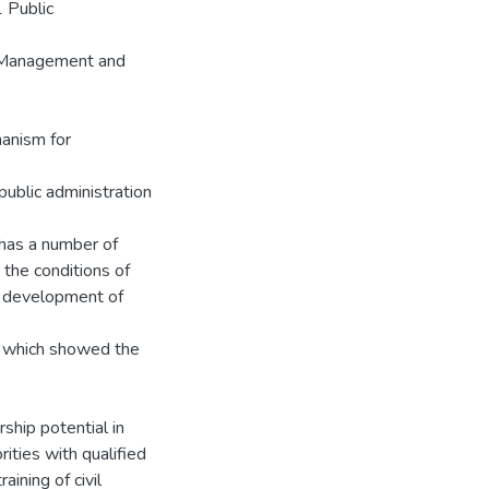
1 Public
f Management and
hanism for
 public administration
n has a number of
 the conditions of
e development of
s, which showed the
ship potential in
rities with qualified
ining of civil