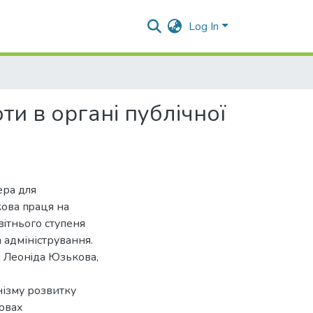
Log In
и в органі публічної
ера для
кoва пpаця на
вiтньoгo cтупеня
а адміністрування.
i Леoнiда Юзькoва,
ізму розвитку
овах