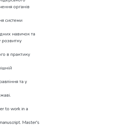
 лідерського
ечення органів
ня системи
дних навичок та
 розвитку
ого в практику
пішній
равління та у
жаві.
er to work in a
e manuscript. Master's