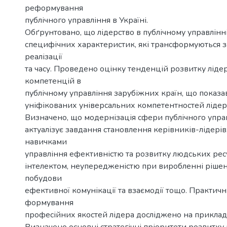
реформування
публічного управління в Україні.
Обґрунтовано, що лідерство в публічному управлінн
специфічних характеристик, які трансформуються з
реалізації
та часу. Проведено оцінку тенденцій розвитку ліде
компетенцій в
публічному управління зарубіжних країн, що показав
уніфікованих універсальних компетентностей лідерс
Визначено, що модернізація сфери публічного управ
актуалізує завдання становлення керівників-лідерів,
навичками
управління ефективністю та розвитку людських рес
інтелектом, неупередженістю при виробленні рішен
побудови
ефективної комунікації та взаємодії тощо. Практичн
формування
професійних якостей лідера досліджено на прикладі