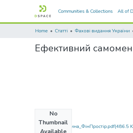
Communities & Collections
All of
Home
Статті
Фахові видання України
Ефективний самомене
No
Files
Thumbnail
2024_Федоришина_ФінПростір.pdf
(486.5 
Available