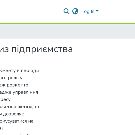
Log In
из підприємства
жменту в періоди
ого роль у
акож розкрито
 адже управління
ресу,
жені рішення, та
я дозволяє
окусуватися на
ві