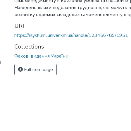
самоменеджменту в кризових умовах та способи їх 
Наведено шляхи подолання труднощів, які можуть 
розвитку окремих складових самоменеджменту в к
URI
https://irlykhuml.univer.km.ua/handle/123456789/1951
Collections
Фахові видання України
6-
Full item page