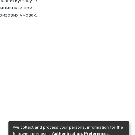
розвитку/набуття.
виникнути при
ризових умовах.
We collect and process your personal information for the
following purposes:
Authentication, Preferences,