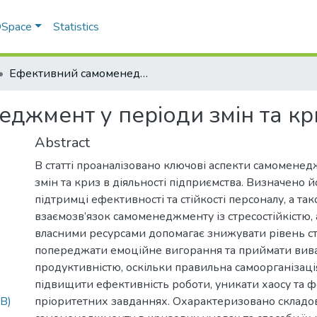
 DSpace
Statistics
Ефективний самоменеджмент у періоди змін та криз підприємства
джмент у періоди змін та кр
Abstract
В статті проаналізовано ключові аспекти самоменед
змін та криз в діяльності підприємства. Визначено й
підтримці ефективності та стійкості персоналу, а т
взаємозв’язок самоменеджменту із стресостійкістю,
власними ресурсами допомагає знижувати рівень ст
попереджати емоційне вигорання та приймати вива
продуктивністю, оскільки правильна самоорганізаці
підвищити ефективність роботи, уникати хаосу та ф
KB)
пріоритетних завданнях. Охарактеризовано складо