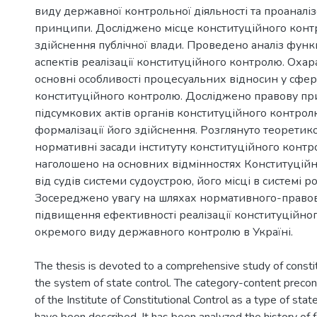
виду державної контрольної діяльності та проаналі
принципи. Досліджено місце конституційного конт
здійснення публічної влади. Проведено аналіз фун
аспектів реалізації конституційного контролю. Оха
основні особливості процесуальних відносин у сфері
конституційного контролю. Досліджено правову п
підсумкових актів органів конституційного контрол
формалізації його здійснення. Розглянуто теоретико
нормативні засади інституту конституційного контро
наголошено на основних відмінностях Конституційн
від судів системи судоустрою, його місці в системі р
Зосереджено увагу на шляхах нормативного-право
підвищення ефективності реалізації конституційно
окремого виду державного контролю в Україні.
The thesis is devoted to a comprehensive study of constitu
the system of state control. The category-content precon
of the Institute of Constitutional Control as a type of state