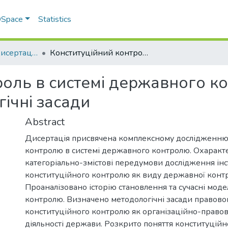
 DSpace
Statistics
Автореферати дисертацій
Конституційний контроль в системі державного контролю: теоретико-правові та праксеологічні засади
роль в системі державного к
гічні засади
Abstract
Дисертація присвячена комплексному дослідженню
контролю в системі державного контролю. Охарак
категоріально-змістові передумови дослідження інс
конституційного контролю як виду державної контро
Проаналізовано історію становлення та сучасні моде
контролю. Визначено методологічні засади правово
конституційного контролю як організаційно-право
діяльності держави. Розкрито поняття конституцій