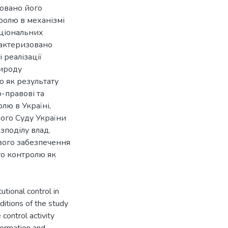
зовано його
ролю в механізмі
кціональних
рактеризовано
 реалізації
рироду
ю як результату
-правові та
лю в Україні,
ого Суду України
озподілу влад.
вого забезпечення
го контролю як
tional control in
ditions of the study
 control activity