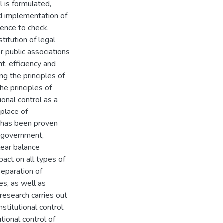
ol is formulated,
nd implementation of
ence to check,
titution of legal
or public associations
, efficiency and
ng the principles of
he principles of
ional control as a
 place of
t has been proven
of government,
clear balance
act on all types of
separation of
es, as well as
research carries out
stitutional control.
tional control of