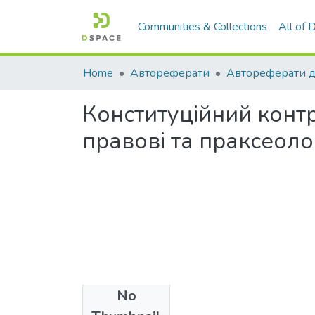
Communities & Collections
All of
Home
Автореферати
Конституційний конт
правові та праксеоло
No
Files