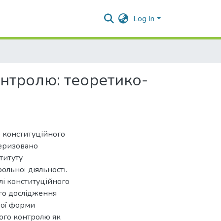
Log In
онтролю: теоретико-
 конституційного
теризовано
титуту
льної діяльності.
лі конституційного
го дослідження
вої форми
ного контролю як