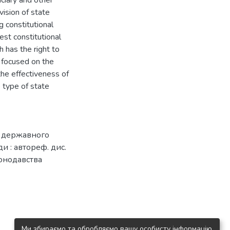
iciary and other
vision of state
g constitutional
est constitutional
h has the right to
n focused on the
the effectiveness of
 type of state
і державного
и : автореф. дис.
аконодавства
Ми збираємо та обробляємо вашу особисту інформацію