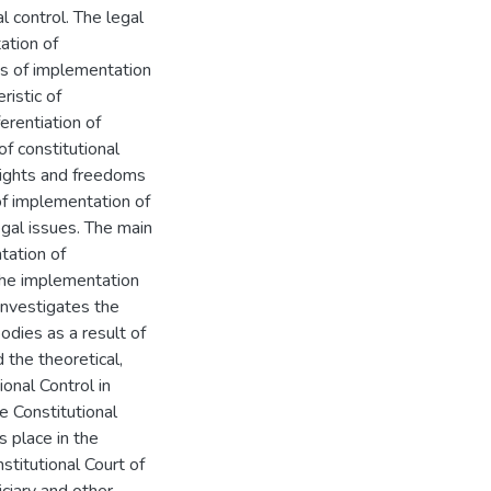
l control. The legal
ation of
mits of implementation
ristic of
ferentiation of
f constitutional
 rights and freedoms
of implementation of
egal issues. The main
tation of
 the implementation
investigates the
bodies as a result of
 the theoretical,
ional Control in
e Constitutional
s place in the
stitutional Court of