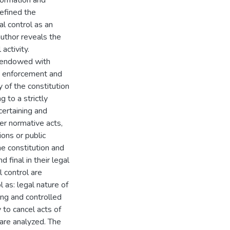
formation and
efined the
al control as an
author reveals the
activity.
es endowed with
w enforcement and
 of the constitution
g to a strictly
certaining and
her normative acts,
ions or public
he constitution and
 final in their legal
l control are
 as: legal nature of
ling and controlled
y to cancel acts of
 are analyzed. The