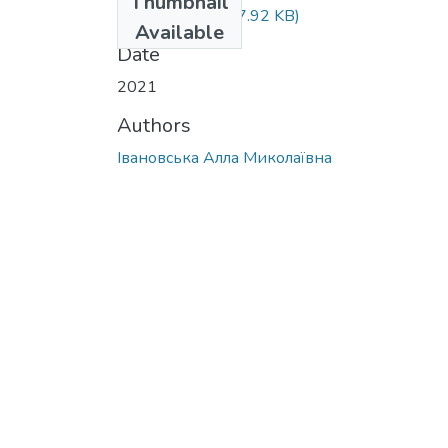
Thumbnail
download.pdf
(517.92 KB)
Available
Date
2021
Authors
Івановська Алла Миколаївна