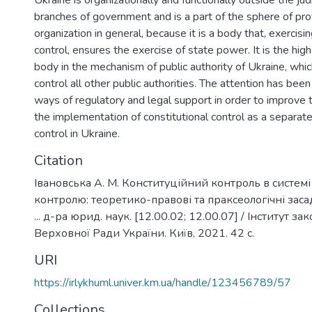
Ukraine is organizationally and functionally outside the jud
branches of government and is a part of the sphere of pro
organization in general, because it is a body that, exercisin
control, ensures the exercise of state power. It is the high
body in the mechanism of public authority of Ukraine, whic
control all other public authorities. The attention has bee
ways of regulatory and legal support in order to improve 
the implementation of constitutional control as a separate
control in Ukraine.
Citation
Івановська А. М. Конституційний контроль в систем
контролю: теоретико-правові та праксеологічні засад
... д-ра юрид. наук. [12.00.02; 12.00.07] / Інститут з
Верховної Ради України. Київ, 2021. 42 с.
URI
https://irlykhuml.univer.km.ua/handle/123456789/57
Collections