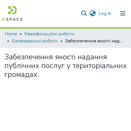
(current)
Log In
Communities & Collections
Home
Кваліфікаційні роботи
Бакалаврські роботи
Забезпечення якості надання публічних послуг у територіальних громадах.
All of DSpace
Забезпечення якості надання
Statistics
публічних послуг у територіальних
громадах.