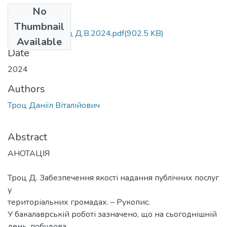
No
Files
Thumbnail
БР.281.д.ф. Троц Д.В.2024.pdf
(902.5 KB)
Available
Date
2024
Authors
Троц Даніїл Віталійович
Abstract
АНОТАЦІЯ
Троц Д. Забезпечення якості надання публічних послуг
у
територіальних громадах. – Рукопис.
У бакалаврській роботі зазначено, що на сьогоднішній
день, побудова