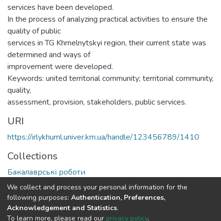
services have been developed.
In the process of analyzing practical activities to ensure the
quality of public
services in TG Khmelnytskyi region, their current state was
determined and ways of
improvement were developed.
Keywords: united territorial community; territorial community,
quality,
assessment, provision, stakeholders, public services.
URI
https://irlykhuml.univer.km.ua/handle/123456789/1410
Collections
Бакалаврські роботи
We collect and process your personal information for the
Full item page
following purposes:
Authentication, Preferences,
Acknowledgement and Statistics
.
To learn more, please read our
privacy policy
.