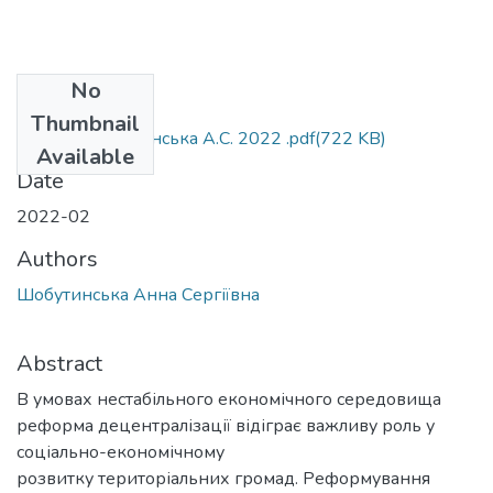
No
Files
Thumbnail
МР 281 Шобутинська А.С. 2022 .pdf
(722 KB)
Available
Date
2022-02
Authors
Шобутинська Анна Сергіївна
Abstract
В умовах нестабільного економічного середовища
реформа децентралізації відіграє важливу роль у
соціально-економічному
розвитку територіальних громад. Реформування