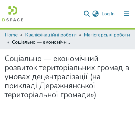
(current)
Log In
Communities & Collections
Home
Кваліфікаційні роботи
Магістерські роботи
Соціально — економічний розвиток територіальних громад в умовах децентралізації (на прикладі Деражнянської територіальної громади»)
All of DSpace
Соціально — економічний
Statistics
розвиток територіальних громад в
умовах децентралізації (на
прикладі Деражнянської
територіальної громади»)